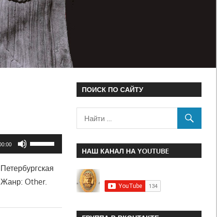
ПОИСК ПО САЙТУ
Используйте
00:00
НАШ КАНАЛ НА YOUTUBE
клавиши
«Петербургская
вверх/
 Жанр: Other.
вниз,
чтобы
увеличить