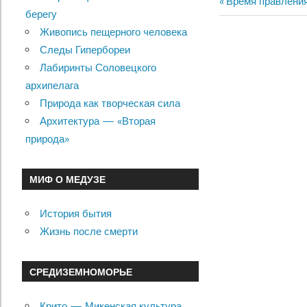
Previous
Время правления
Навигац
берегу
Post:
Живопись пещерного человека
по
Следы Гипербореи
записям
Лабиринты Соловецкого
архипелага
Природа как творческая сила
Архитектура — «Вторая
природа»
МИФ О МЕДУЗЕ
История бытия
Жизнь после смерти
СРЕДИЗЕМНОМОРЬЕ
Крито — Микенская культура