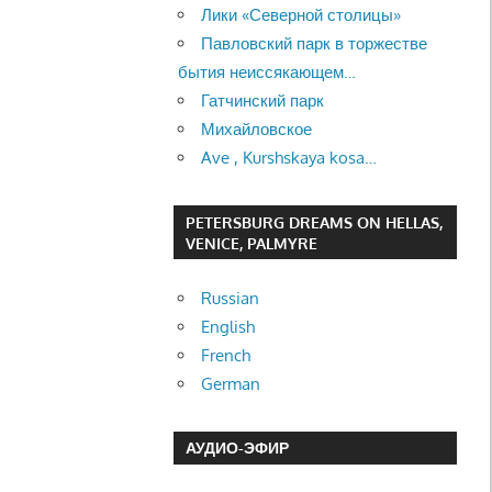
Лики «Северной столицы»
Павловский парк в торжестве
бытия неиссякающем…
Гатчинский парк
Михайловское
Ave , Kurshskaya kosa…
PETERSBURG DREAMS ON HELLAS,
VENICE, PALMYRE
Russian
English
French
German
АУДИО-ЭФИР