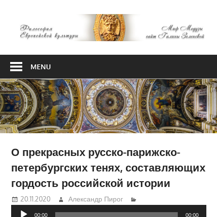
Skip
М
to
content
М
Философия
Европейской
MENU
культуры
О прекрасных русско-парижско-
петербургских тенях, составляющих
гордость российской истории
20.11.2020
Александр Пирог
Аудиоплеер
00:00
00:00