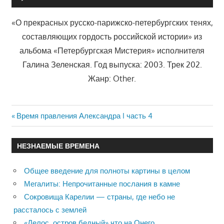
«О прекрасных русско-парижско-петербургских тенях,
составляющих гордость российской истории» из
альбома «Петербургская Мистерия» исполнителя
Галина Зеленская. Год выпуска: 2003. Трек 202.
Жанр: Other.
Previous
Время правления Александра I часть 4
Навигация
Post:
по
НЕЗНАЕМЫЕ ВРЕМЕНА
записям
Общее введение для полноты картины в целом
Мегалиты: Непрочитанные послания в камне
Сокровища Карелии — страны, где небо не
рассталось с землей
«Делос, остров бедный» что на Онего…