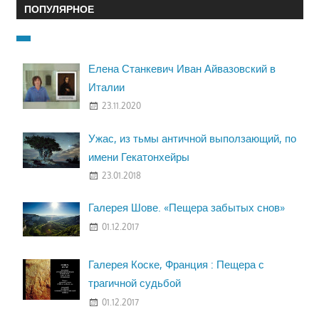
ПОПУЛЯРНОЕ
Елена Станкевич Иван Айвазовский в
Италии
23.11.2020
Ужас, из тьмы античной выползающий, по
имени Гекатонхейры
23.01.2018
Галерея Шове. «Пещера забытых снов»
01.12.2017
Галерея Коске, Франция : Пещера с
трагичной судьбой
01.12.2017