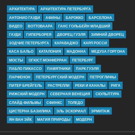
АРХИТЕКТУРА
АРХИТЕКТУРА ПЕТЕРБУРГА
АНТОНИО ГАУДИ
АФИНЫ
БАРОККО
БАРСЕЛОНА
ВИДЕО
ВОТТОВААРА
ГАНС ГОЛЬБЕЙН МЛАДШИЙ
ГАУДИ
ГИПЕРБОРЕЯ
ДВОРЕЦ ГУЭЛЯ
ЗИМНИЙ ДВОРЕЦ
ЗОДЧИЕ ПЕТЕРБУРГА
КАРАВАДЖО
КАРЛ РОССИ
КАСА БАЛЬО
КАТАЛОНИЯ
МАДОННА
МЕДУЗА ГОРГОНА
МОСТЫ
ОГЮСТ МОНФЕРРАН
ПЕТЕРБУРГ
ПАБЛО ПИКАССО
ПАМЯТНИКИ
ПАРК ГУЭЛЯ
ПАРФЕНОН
ПЕТЕРБУРГСКИЙ МОДЕРН
ПЕТРОГЛИФЫ
ПИТЕР БРЕЙГЕЛЬ
РАСТРЕЛЛИ
РЕКИ И КАНАЛЫ
РИГА
РИЖСКИЙ МОДЕРН
СЕВЕРНАЯ ВЕНЕЦИЯ
СКУЛЬПТУРА
СЛАЙД-ФИЛЬМЫ
СФИНКС
ТОЛЕДО
ЦИСТЕРНА БАЗИЛИКА
ЭЛЬ ЭСКОРИАЛ
ЭРМИТАЖ
ЯН ВАН ЭЙК
МАГИЯ ПРИРОДЫ
МОДЕРН