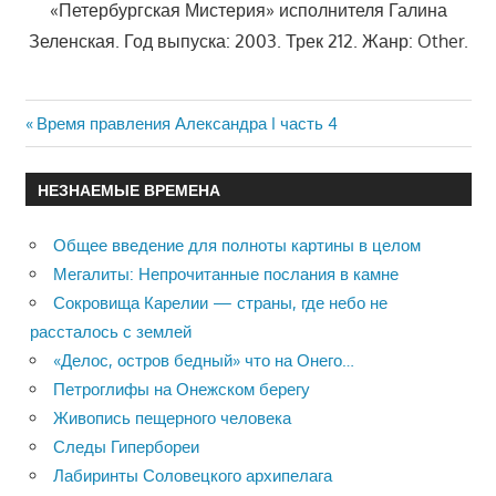
«Петербургская Мистерия» исполнителя Галина
Зеленская. Год выпуска: 2003. Трек 212. Жанр: Other.
Previous
Время правления Александра I часть 4
Навигация
Post:
по
НЕЗНАЕМЫЕ ВРЕМЕНА
записям
Общее введение для полноты картины в целом
Мегалиты: Непрочитанные послания в камне
Сокровища Карелии — страны, где небо не
рассталось с землей
«Делос, остров бедный» что на Онего…
Петроглифы на Онежском берегу
Живопись пещерного человека
Следы Гипербореи
Лабиринты Соловецкого архипелага