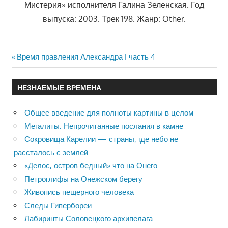
Мистерия» исполнителя Галина Зеленская. Год
выпуска: 2003. Трек 198. Жанр: Other.
Previous
Время правления Александра I часть 4
Навигация
Post:
по
НЕЗНАЕМЫЕ ВРЕМЕНА
записям
Общее введение для полноты картины в целом
Мегалиты: Непрочитанные послания в камне
Сокровища Карелии — страны, где небо не
рассталось с землей
«Делос, остров бедный» что на Онего…
Петроглифы на Онежском берегу
Живопись пещерного человека
Следы Гипербореи
Лабиринты Соловецкого архипелага