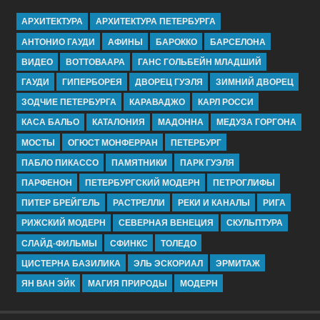
АРХИТЕКТУРА
АРХИТЕКТУРА ПЕТЕРБУРГА
АНТОНИО ГАУДИ
АФИНЫ
БАРОККО
БАРСЕЛОНА
ВИДЕО
ВОТТОВААРА
ГАНС ГОЛЬБЕЙН МЛАДШИЙ
ГАУДИ
ГИПЕРБОРЕЯ
ДВОРЕЦ ГУЭЛЯ
ЗИМНИЙ ДВОРЕЦ
ЗОДЧИЕ ПЕТЕРБУРГА
КАРАВАДЖО
КАРЛ РОССИ
КАСА БАЛЬО
КАТАЛОНИЯ
МАДОННА
МЕДУЗА ГОРГОНА
МОСТЫ
ОГЮСТ МОНФЕРРАН
ПЕТЕРБУРГ
ПАБЛО ПИКАССО
ПАМЯТНИКИ
ПАРК ГУЭЛЯ
ПАРФЕНОН
ПЕТЕРБУРГСКИЙ МОДЕРН
ПЕТРОГЛИФЫ
ПИТЕР БРЕЙГЕЛЬ
РАСТРЕЛЛИ
РЕКИ И КАНАЛЫ
РИГА
РИЖСКИЙ МОДЕРН
СЕВЕРНАЯ ВЕНЕЦИЯ
СКУЛЬПТУРА
СЛАЙД-ФИЛЬМЫ
СФИНКС
ТОЛЕДО
ЦИСТЕРНА БАЗИЛИКА
ЭЛЬ ЭСКОРИАЛ
ЭРМИТАЖ
ЯН ВАН ЭЙК
МАГИЯ ПРИРОДЫ
МОДЕРН