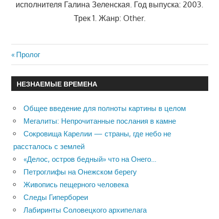
исполнителя Галина Зеленская. Год выпуска: 2003.
Трек 1. Жанр: Other.
Previous
Пролог
Навигация
Post:
по
НЕЗНАЕМЫЕ ВРЕМЕНА
записям
Общее введение для полноты картины в целом
Мегалиты: Непрочитанные послания в камне
Сокровища Карелии — страны, где небо не
рассталось с землей
«Делос, остров бедный» что на Онего…
Петроглифы на Онежском берегу
Живопись пещерного человека
Следы Гипербореи
Лабиринты Соловецкого архипелага