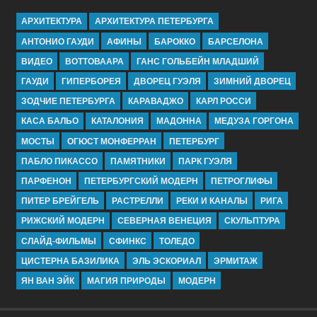
АРХИТЕКТУРА
АРХИТЕКТУРА ПЕТЕРБУРГА
АНТОНИО ГАУДИ
АФИНЫ
БАРОККО
БАРСЕЛОНА
ВИДЕО
ВОТТОВААРА
ГАНС ГОЛЬБЕЙН МЛАДШИЙ
ГАУДИ
ГИПЕРБОРЕЯ
ДВОРЕЦ ГУЭЛЯ
ЗИМНИЙ ДВОРЕЦ
ЗОДЧИЕ ПЕТЕРБУРГА
КАРАВАДЖО
КАРЛ РОССИ
КАСА БАЛЬО
КАТАЛОНИЯ
МАДОННА
МЕДУЗА ГОРГОНА
МОСТЫ
ОГЮСТ МОНФЕРРАН
ПЕТЕРБУРГ
ПАБЛО ПИКАССО
ПАМЯТНИКИ
ПАРК ГУЭЛЯ
ПАРФЕНОН
ПЕТЕРБУРГСКИЙ МОДЕРН
ПЕТРОГЛИФЫ
ПИТЕР БРЕЙГЕЛЬ
РАСТРЕЛЛИ
РЕКИ И КАНАЛЫ
РИГА
РИЖСКИЙ МОДЕРН
СЕВЕРНАЯ ВЕНЕЦИЯ
СКУЛЬПТУРА
СЛАЙД-ФИЛЬМЫ
СФИНКС
ТОЛЕДО
ЦИСТЕРНА БАЗИЛИКА
ЭЛЬ ЭСКОРИАЛ
ЭРМИТАЖ
ЯН ВАН ЭЙК
МАГИЯ ПРИРОДЫ
МОДЕРН