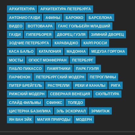
АРХИТЕКТУРА
АРХИТЕКТУРА ПЕТЕРБУРГА
АНТОНИО ГАУДИ
АФИНЫ
БАРОККО
БАРСЕЛОНА
ВИДЕО
ВОТТОВААРА
ГАНС ГОЛЬБЕЙН МЛАДШИЙ
ГАУДИ
ГИПЕРБОРЕЯ
ДВОРЕЦ ГУЭЛЯ
ЗИМНИЙ ДВОРЕЦ
ЗОДЧИЕ ПЕТЕРБУРГА
КАРАВАДЖО
КАРЛ РОССИ
КАСА БАЛЬО
КАТАЛОНИЯ
МАДОННА
МЕДУЗА ГОРГОНА
МОСТЫ
ОГЮСТ МОНФЕРРАН
ПЕТЕРБУРГ
ПАБЛО ПИКАССО
ПАМЯТНИКИ
ПАРК ГУЭЛЯ
ПАРФЕНОН
ПЕТЕРБУРГСКИЙ МОДЕРН
ПЕТРОГЛИФЫ
ПИТЕР БРЕЙГЕЛЬ
РАСТРЕЛЛИ
РЕКИ И КАНАЛЫ
РИГА
РИЖСКИЙ МОДЕРН
СЕВЕРНАЯ ВЕНЕЦИЯ
СКУЛЬПТУРА
СЛАЙД-ФИЛЬМЫ
СФИНКС
ТОЛЕДО
ЦИСТЕРНА БАЗИЛИКА
ЭЛЬ ЭСКОРИАЛ
ЭРМИТАЖ
ЯН ВАН ЭЙК
МАГИЯ ПРИРОДЫ
МОДЕРН