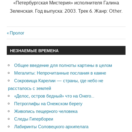
«Петербургская Мистерия» исполнителя Галина
Зеленская. Год выпуска: 2003. Трек 6. Жанр: Other.
Previous
Пролог
Навигация
Post:
по
НЕЗНАЕМЫЕ ВРЕМЕНА
записям
Общее введение для полноты картины в целом
Мегалиты: Непрочитанные послания в камне
Сокровища Карелии — страны, где небо не
рассталось с землей
«Делос, остров бедный» что на Онего…
Петроглифы на Онежском берегу
Живопись пещерного человека
Следы Гипербореи
Лабиринты Соловецкого архипелага