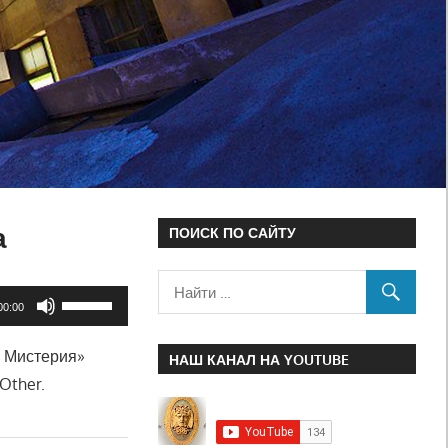
а
ПОИСК ПО САЙТУ
Используйте
00:00
клавиши
я Мистерия»
вверх/
НАШ КАНАЛ НА YOUTUBE
Other.
вниз,
чтобы
увеличить