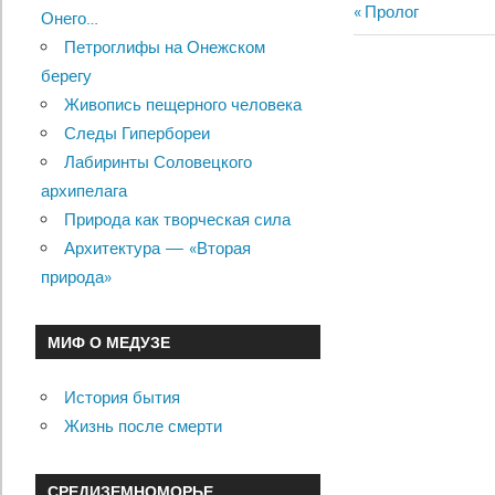
Previous
Пролог
Онего…
Навигац
Post:
Петроглифы на Онежском
по
берегу
Живопись пещерного человека
записям
Следы Гипербореи
Лабиринты Соловецкого
архипелага
Природа как творческая сила
Архитектура — «Вторая
природа»
МИФ О МЕДУЗЕ
История бытия
Жизнь после смерти
СРЕДИЗЕМНОМОРЬЕ