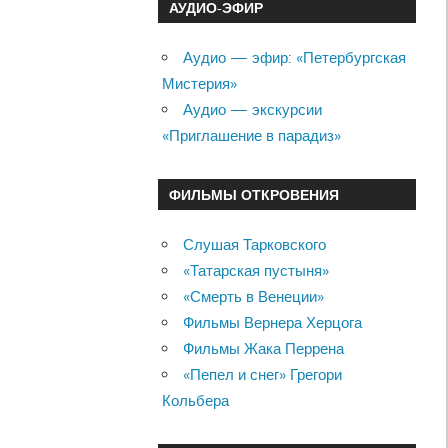
АУДИО-ЭФИР
Аудио — эфир: «Петербургская
Мистерия»
Аудио — экскурсии
«Приглашение в парадиз»
ФИЛЬМЫ ОТКРОВЕНИЯ
Слушая Тарковского
«Татарская пустыня»
«Смерть в Венеции»
Фильмы Вернера Херцога
Фильмы Жака Перрена
«Пепел и снег» Грегори
Кольбера