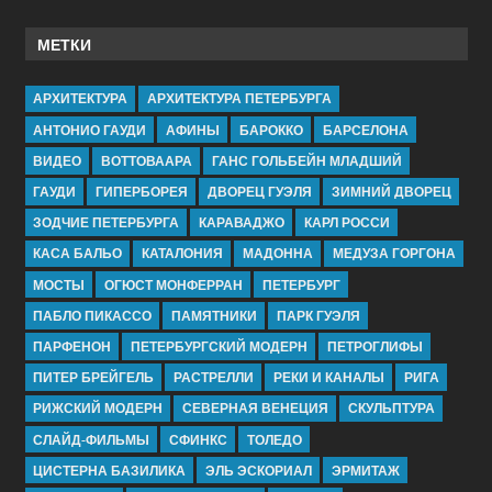
МЕТКИ
АРХИТЕКТУРА
АРХИТЕКТУРА ПЕТЕРБУРГА
АНТОНИО ГАУДИ
АФИНЫ
БАРОККО
БАРСЕЛОНА
ВИДЕО
ВОТТОВААРА
ГАНС ГОЛЬБЕЙН МЛАДШИЙ
ГАУДИ
ГИПЕРБОРЕЯ
ДВОРЕЦ ГУЭЛЯ
ЗИМНИЙ ДВОРЕЦ
ЗОДЧИЕ ПЕТЕРБУРГА
КАРАВАДЖО
КАРЛ РОССИ
КАСА БАЛЬО
КАТАЛОНИЯ
МАДОННА
МЕДУЗА ГОРГОНА
МОСТЫ
ОГЮСТ МОНФЕРРАН
ПЕТЕРБУРГ
ПАБЛО ПИКАССО
ПАМЯТНИКИ
ПАРК ГУЭЛЯ
ПАРФЕНОН
ПЕТЕРБУРГСКИЙ МОДЕРН
ПЕТРОГЛИФЫ
ПИТЕР БРЕЙГЕЛЬ
РАСТРЕЛЛИ
РЕКИ И КАНАЛЫ
РИГА
РИЖСКИЙ МОДЕРН
СЕВЕРНАЯ ВЕНЕЦИЯ
СКУЛЬПТУРА
СЛАЙД-ФИЛЬМЫ
СФИНКС
ТОЛЕДО
ЦИСТЕРНА БАЗИЛИКА
ЭЛЬ ЭСКОРИАЛ
ЭРМИТАЖ