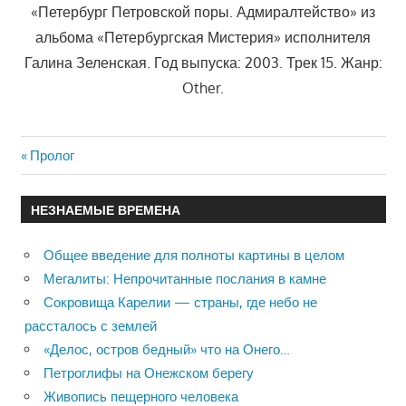
«Петербург Петровской поры. Адмиралтейство» из
альбома «Петербургская Мистерия» исполнителя
Галина Зеленская. Год выпуска: 2003. Трек 15. Жанр:
Other.
Previous
Пролог
Навигация
Post:
по
НЕЗНАЕМЫЕ ВРЕМЕНА
записям
Общее введение для полноты картины в целом
Мегалиты: Непрочитанные послания в камне
Сокровища Карелии — страны, где небо не
рассталось с землей
«Делос, остров бедный» что на Онего…
Петроглифы на Онежском берегу
Живопись пещерного человека