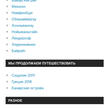
Баварский рай
Мюнхен
Нимфенбург
Обераммергау
Хоэншвангау
Нойшванштайн
Линдерхоф
Херренкимзее
Байройт
МЫ ПРОДОЛЖАЕМ ПУТЕШЕСТВОВАТЬ
Сицилия 2019
Греция 2018
Канарские острова
РАЗНОЕ