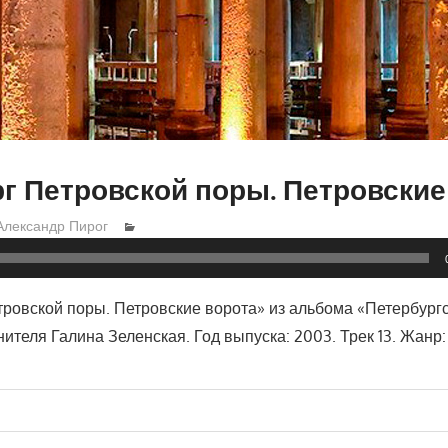
г Петровской поры. Петровские
Александр Пирог
тровской поры. Петровские ворота» из альбома «Петербург
ителя Галина Зеленская. Год выпуска: 2003. Трек 13. Жанр:
ия