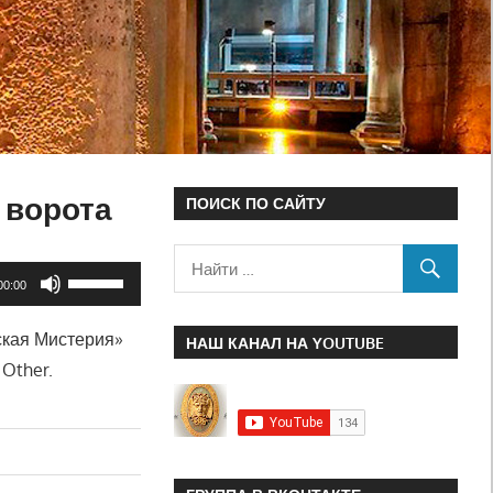
 ворота
ПОИСК ПО САЙТУ
Используйте
00:00
клавиши
ская Мистерия»
вверх/
НАШ КАНАЛ НА YOUTUBE
 Other.
вниз,
чтобы
увеличить
или
уменьшить