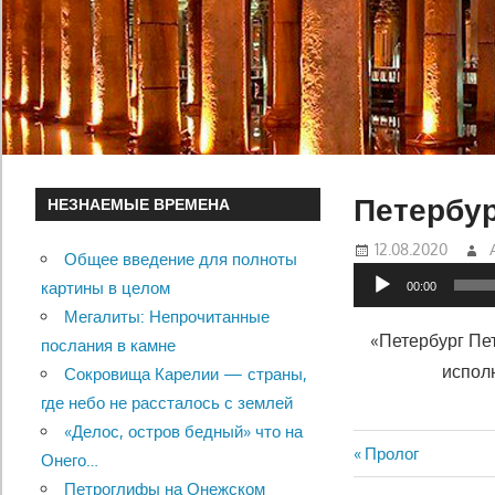
Петербур
НЕЗНАЕМЫЕ ВРЕМЕНА
12.08.2020
Общее введение для полноты
Аудиоплеер
картины в целом
00:00
Мегалиты: Непрочитанные
«Петербург Пе
послания в камне
исполн
Сокровища Карелии — страны,
где небо не рассталось с землей
«Делос, остров бедный» что на
Previous
Пролог
Онего…
Навигац
Post:
Петроглифы на Онежском