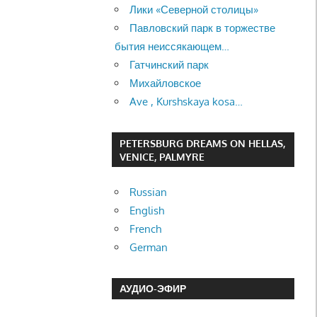
Лики «Северной столицы»
Павловский парк в торжестве
бытия неиссякающем…
Гатчинский парк
Михайловское
Ave , Kurshskaya kosa…
PETERSBURG DREAMS ON HELLAS,
VENICE, PALMYRE
Russian
English
French
German
АУДИО-ЭФИР