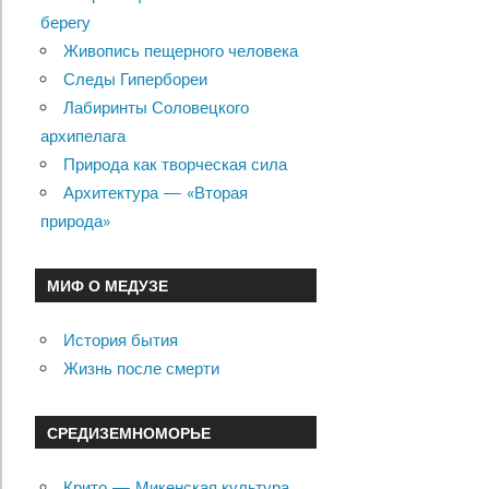
по
берегу
Живопись пещерного человека
записям
Следы Гипербореи
Лабиринты Соловецкого
архипелага
Природа как творческая сила
Архитектура — «Вторая
природа»
МИФ О МЕДУЗЕ
История бытия
Жизнь после смерти
СРЕДИЗЕМНОМОРЬЕ
Крито — Микенская культура