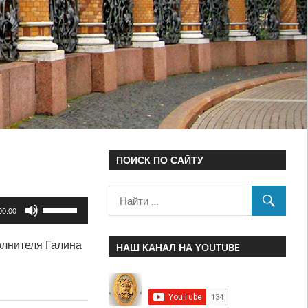
ПОИСК ПО САЙТУ
Используйте
00:00
клавиши
олнителя Галина
вверх/
НАШ КАНАЛ НА YOUTUBE
вниз,
чтобы
увеличить