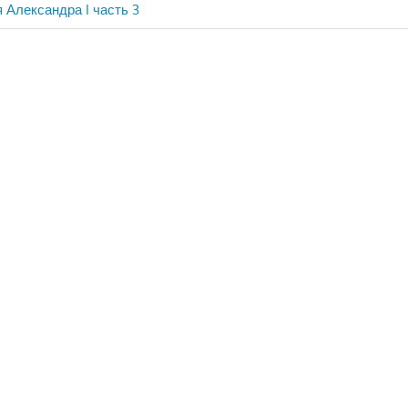
 Александра I часть 3
ия