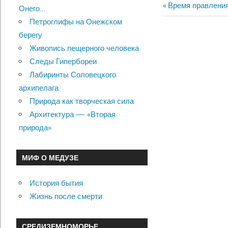
Previous
Время правления
Онего…
Навигац
Post:
Петроглифы на Онежском
по
берегу
Живопись пещерного человека
записям
Следы Гипербореи
Лабиринты Соловецкого
архипелага
Природа как творческая сила
Архитектура — «Вторая
природа»
МИФ О МЕДУЗЕ
История бытия
Жизнь после смерти
СРЕДИЗЕМНОМОРЬЕ