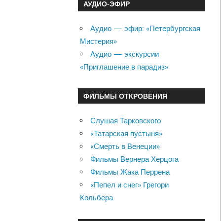
АУДИО-ЭФИР
Аудио — эфир: «Петербургская
Мистерия»
Аудио — экскурсии
«Приглашение в парадиз»
ФИЛЬМЫ ОТКРОВЕНИЯ
Слушая Тарковского
«Татарская пустыня»
«Смерть в Венеции»
Фильмы Вернера Херцога
Фильмы Жака Перрена
«Пепел и снег» Грегори
Кольбера