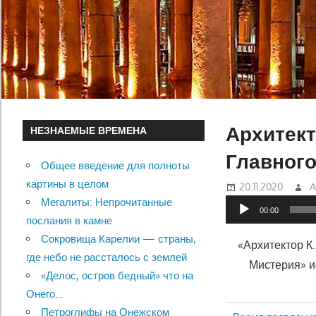
Архитект
НЕЗНАЕМЫЕ ВРЕМЕНА
Главного
Общее введение для полноты
картины в целом
20.11.2020
А
Мегалиты: Непрочитанные
Аудиоплеер
00:00
послания в камне
Сокровища Карелии — страны,
«Архитектор К
где небо не рассталось с землей
Мистерия» ис
«Делос, остров бедный» что на
Онего…
Петроглифы на Онежском