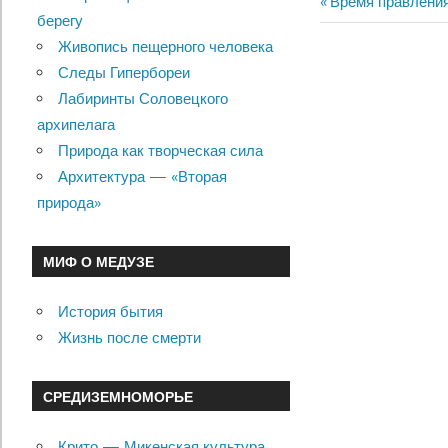
Previous
Время правления
Навигац
берегу
Post:
Живопись пещерного человека
по
Следы Гипербореи
записям
Лабиринты Соловецкого
архипелага
Природа как творческая сила
Архитектура — «Вторая
природа»
МИФ О МЕДУЗЕ
История бытия
Жизнь после смерти
СРЕДИЗЕМНОМОРЬЕ
Крито — Микенская культура