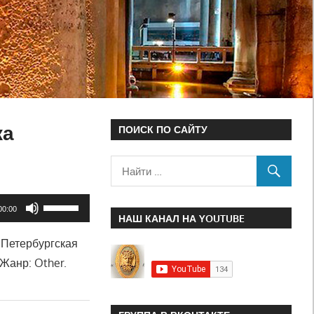
ка
ПОИСК ПО САЙТУ
Используйте
00:00
НАШ КАНАЛ НА YOUTUBE
клавиши
«Петербургская
вверх/
 Жанр: Other.
вниз,
чтобы
увеличить