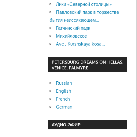
Лики «Северной столицы»
Павловский парк в торжестве
бытия неиссякающем…
Гатчинский парк
Михайловское
Ave , Kurshskaya kosa…
PETERSBURG DREAMS ON HELLAS,
VENICE, PALMYRE
Russian
English
French
German
АУДИО-ЭФИР