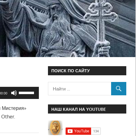
ы
ПОИСК ПО САЙТУ
Используйте
00:00
клавиши
я Мистерия»
вверх/
НАШ КАНАЛ НА YOUTUBE
 Other.
вниз,
чтобы
увеличить