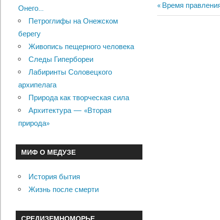
Previous
Время правления
Онего…
Навигац
Post:
Петроглифы на Онежском
по
берегу
Живопись пещерного человека
записям
Следы Гипербореи
Лабиринты Соловецкого
архипелага
Природа как творческая сила
Архитектура — «Вторая
природа»
МИФ О МЕДУЗЕ
История бытия
Жизнь после смерти
СРЕДИЗЕМНОМОРЬЕ