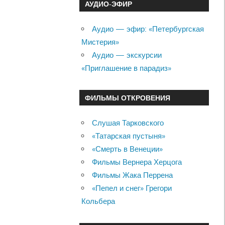
АУДИО-ЭФИР
Аудио — эфир: «Петербургская
Мистерия»
Аудио — экскурсии
«Приглашение в парадиз»
ФИЛЬМЫ ОТКРОВЕНИЯ
Слушая Тарковского
«Татарская пустыня»
«Смерть в Венеции»
Фильмы Вернера Херцога
Фильмы Жака Перрена
«Пепел и снег» Грегори
Кольбера