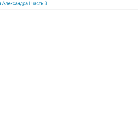
 Александра I часть 3
ия