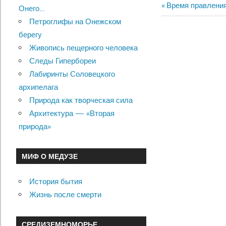
Previous
Время правления
Онего…
Навигац
Post:
Петроглифы на Онежском
по
берегу
Живопись пещерного человека
записям
Следы Гипербореи
Лабиринты Соловецкого
архипелага
Природа как творческая сила
Архитектура — «Вторая
природа»
МИФ О МЕДУЗЕ
История бытия
Жизнь после смерти
СРЕДИЗЕМНОМОРЬЕ