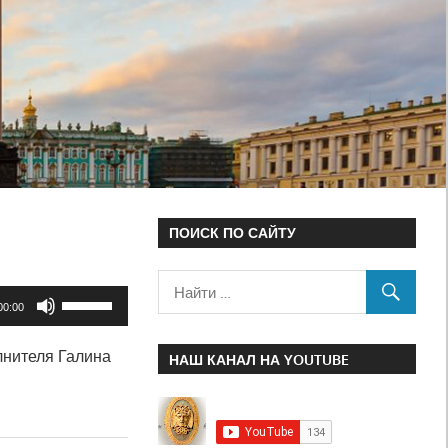
ПОИСК ПО САЙТУ
Используйте
00:00
клавиши
лнителя Галина
вверх/
НАШ КАНАЛ НА YOUTUBE
вниз,
чтобы
увеличить