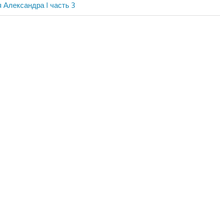
 Александра I часть 3
ия