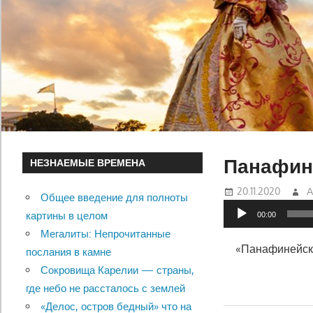
Панафин
НЕЗНАЕМЫЕ ВРЕМЕНА
20.11.2020
А
Общее введение для полноты
Аудиоплеер
картины в целом
00:00
Мегалиты: Непрочитанные
«Панафинейски
послания в камне
Сокровища Карелии — страны,
где небо не рассталось с землей
«Делос, остров бедный» что на