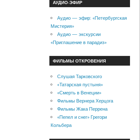
АУДИО-ЭФИР
Аудио — эфир: «Петербургская
Мистерия»
Аудио — экскурсии
«Приглашение в парадиз»
ФИЛЬМЫ ОТКРОВЕНИЯ
Слушая Тарковского
«Татарская пустыня»
«Смерть в Венеции»
Фильмы Вернера Херцога
Фильмы Жака Перрена
«Пепел и снег» Грегори
Кольбера