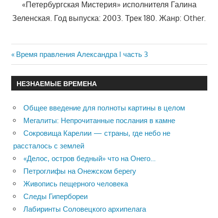
«Петербургская Мистерия» исполнителя Галина
Зеленская. Год выпуска: 2003. Трек 180. Жанр: Other.
Previous
Время правления Александра I часть 3
Навигация
Post:
по
НЕЗНАЕМЫЕ ВРЕМЕНА
записям
Общее введение для полноты картины в целом
Мегалиты: Непрочитанные послания в камне
Сокровища Карелии — страны, где небо не
рассталось с землей
«Делос, остров бедный» что на Онего…
Петроглифы на Онежском берегу
Живопись пещерного человека
Следы Гипербореи
Лабиринты Соловецкого архипелага