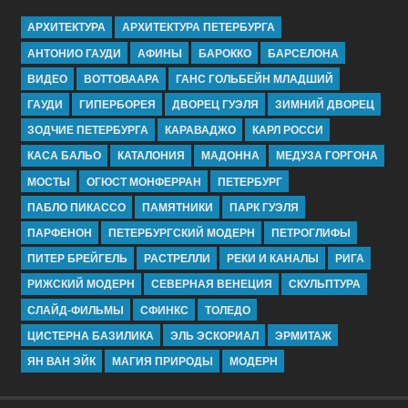
АРХИТЕКТУРА
АРХИТЕКТУРА ПЕТЕРБУРГА
АНТОНИО ГАУДИ
АФИНЫ
БАРОККО
БАРСЕЛОНА
ВИДЕО
ВОТТОВААРА
ГАНС ГОЛЬБЕЙН МЛАДШИЙ
ГАУДИ
ГИПЕРБОРЕЯ
ДВОРЕЦ ГУЭЛЯ
ЗИМНИЙ ДВОРЕЦ
ЗОДЧИЕ ПЕТЕРБУРГА
КАРАВАДЖО
КАРЛ РОССИ
КАСА БАЛЬО
КАТАЛОНИЯ
МАДОННА
МЕДУЗА ГОРГОНА
МОСТЫ
ОГЮСТ МОНФЕРРАН
ПЕТЕРБУРГ
ПАБЛО ПИКАССО
ПАМЯТНИКИ
ПАРК ГУЭЛЯ
ПАРФЕНОН
ПЕТЕРБУРГСКИЙ МОДЕРН
ПЕТРОГЛИФЫ
ПИТЕР БРЕЙГЕЛЬ
РАСТРЕЛЛИ
РЕКИ И КАНАЛЫ
РИГА
РИЖСКИЙ МОДЕРН
СЕВЕРНАЯ ВЕНЕЦИЯ
СКУЛЬПТУРА
СЛАЙД-ФИЛЬМЫ
СФИНКС
ТОЛЕДО
ЦИСТЕРНА БАЗИЛИКА
ЭЛЬ ЭСКОРИАЛ
ЭРМИТАЖ
ЯН ВАН ЭЙК
МАГИЯ ПРИРОДЫ
МОДЕРН