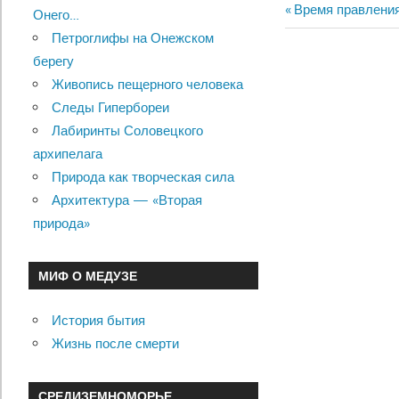
Previous
Время правления
Онего…
Навигац
Post:
Петроглифы на Онежском
по
берегу
Живопись пещерного человека
записям
Следы Гипербореи
Лабиринты Соловецкого
архипелага
Природа как творческая сила
Архитектура — «Вторая
природа»
МИФ О МЕДУЗЕ
История бытия
Жизнь после смерти
СРЕДИЗЕМНОМОРЬЕ