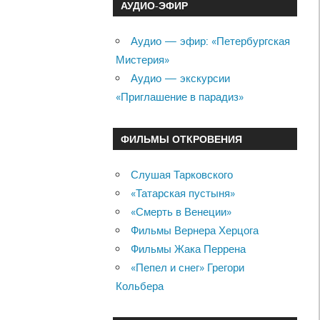
АУДИО-ЭФИР
Аудио — эфир: «Петербургская
Мистерия»
Аудио — экскурсии
«Приглашение в парадиз»
ФИЛЬМЫ ОТКРОВЕНИЯ
Слушая Тарковского
«Татарская пустыня»
«Смерть в Венеции»
Фильмы Вернера Херцога
Фильмы Жака Перрена
«Пепел и снег» Грегори
Кольбера