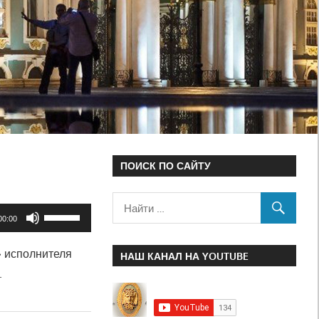
ПОИСК ПО САЙТУ
Используйте
00:00
клавиши
» исполнителя
вверх/
НАШ КАНАЛ НА YOUTUBE
.
вниз,
чтобы
увеличить