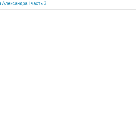
 Александра I часть 3
ия