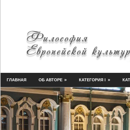
Skip
to
content
Философия
Миф-
Европейской
ГЛАВНАЯ
ОБ АВТОРЕ
КАТЕГОРИЯ I
КАТ
Медузы
культуры