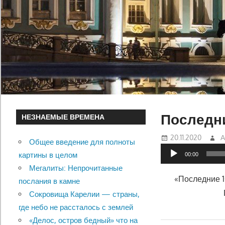
Последни
НЕЗНАЕМЫЕ ВРЕМЕНА
20.11.2020
А
Общее введение для полноты
Аудиоплеер
картины в целом
00:00
Мегалиты: Непрочитанные
«Последние 1
послания в камне
Сокровища Карелии — страны,
где небо не рассталось с землей
«Делос, остров бедный» что на