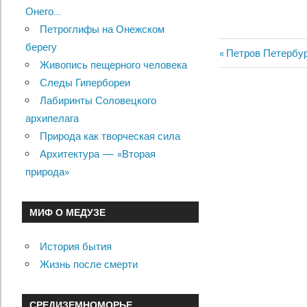
Онего…
Петроглифы на Онежском
берегу
Previous
Петров Петербу
Живопись пещерного человека
Навигац
Post:
Следы Гипербореи
по
Лабиринты Соловецкого
архипелага
записям
Природа как творческая сила
Архитектура — «Вторая
природа»
МИФ О МЕДУЗЕ
История бытия
Жизнь после смерти
СРЕДИЗЕМНОМОРЬЕ