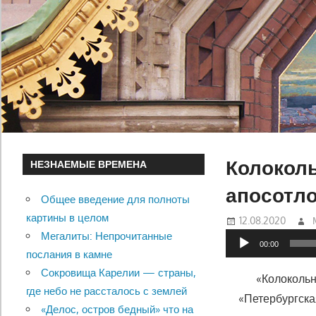
Колоколь
НЕЗНАЕМЫЕ ВРЕМЕНА
апосотло
Общее введение для полноты
картины в целом
12.08.2020
Мегалиты: Непрочитанные
Аудиоплеер
00:00
послания в камне
Сокровища Карелии — страны,
«Колокольн
где небо не рассталось с землей
«Петербургска
«Делос, остров бедный» что на