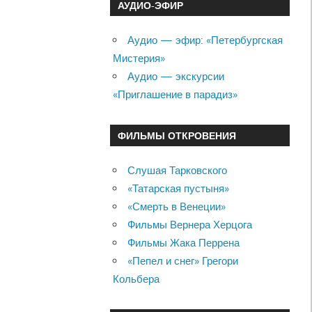
АУДИО-ЭФИР
Аудио — эфир: «Петербургская
Мистерия»
Аудио — экскурсии
«Приглашение в парадиз»
ФИЛЬМЫ ОТКРОВЕНИЯ
Слушая Тарковского
«Татарская пустыня»
«Смерть в Венеции»
Фильмы Вернера Херцога
Фильмы Жака Перрена
«Пепел и снег» Грегори
Кольбера