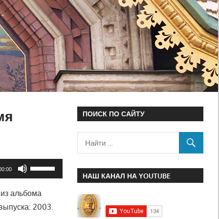
мя
ПОИСК ПО САЙТУ
Используйте
00:00
НАШ КАНАЛ НА YOUTUBE
клавиши
 из альбома
вверх/
выпуска: 2003.
вниз,