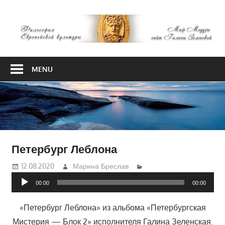
Skip
М
to
content
М
Философия
Европейской
MENU
культуры
Петербург Леблона
12.08.2020
Марина Бреслав
Аудиоплеер
00:00
00:00
«Петербург Леблона» из альбома «Петербургская
Мистерия — Блок 2» исполнителя Галина Зеленская.