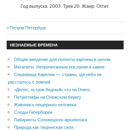
Год выпуска: 2003. Трек 20. Жанр: Other.
Previous
Петров Петербург
Навигация
Post:
по
НЕЗНАЕМЫЕ ВРЕМЕНА
записям
Общее введение для полноты картины в целом
Мегалиты: Непрочитанные послания в камне
Сокровища Карелии — страны, где небо не
рассталось с землей
«Делос, остров бедный» что на Онего…
Петроглифы на Онежском берегу
Живопись пещерного человека
Следы Гипербореи
Лабиринты Соловецкого архипелага
Природа как творческая сила