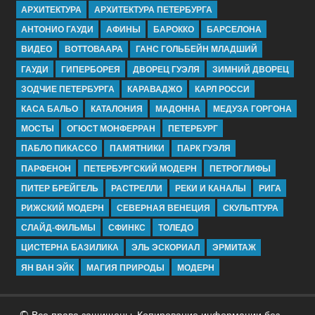
АРХИТЕКТУРА
АРХИТЕКТУРА ПЕТЕРБУРГА
АНТОНИО ГАУДИ
АФИНЫ
БАРОККО
БАРСЕЛОНА
ВИДЕО
ВОТТОВААРА
ГАНС ГОЛЬБЕЙН МЛАДШИЙ
ГАУДИ
ГИПЕРБОРЕЯ
ДВОРЕЦ ГУЭЛЯ
ЗИМНИЙ ДВОРЕЦ
ЗОДЧИЕ ПЕТЕРБУРГА
КАРАВАДЖО
КАРЛ РОССИ
КАСА БАЛЬО
КАТАЛОНИЯ
МАДОННА
МЕДУЗА ГОРГОНА
МОСТЫ
ОГЮСТ МОНФЕРРАН
ПЕТЕРБУРГ
ПАБЛО ПИКАССО
ПАМЯТНИКИ
ПАРК ГУЭЛЯ
ПАРФЕНОН
ПЕТЕРБУРГСКИЙ МОДЕРН
ПЕТРОГЛИФЫ
ПИТЕР БРЕЙГЕЛЬ
РАСТРЕЛЛИ
РЕКИ И КАНАЛЫ
РИГА
РИЖСКИЙ МОДЕРН
СЕВЕРНАЯ ВЕНЕЦИЯ
СКУЛЬПТУРА
СЛАЙД-ФИЛЬМЫ
СФИНКС
ТОЛЕДО
ЦИСТЕРНА БАЗИЛИКА
ЭЛЬ ЭСКОРИАЛ
ЭРМИТАЖ
ЯН ВАН ЭЙК
МАГИЯ ПРИРОДЫ
МОДЕРН
© Все права защищены. Копирование информации без