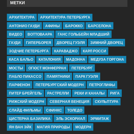
МЕТКИ
АРХИТЕКТУРА
АРХИТЕКТУРА ПЕТЕРБУРГА
АНТОНИО ГАУДИ
АФИНЫ
БАРОККО
БАРСЕЛОНА
ВИДЕО
ВОТТОВААРА
ГАНС ГОЛЬБЕЙН МЛАДШИЙ
ГАУДИ
ГИПЕРБОРЕЯ
ДВОРЕЦ ГУЭЛЯ
ЗИМНИЙ ДВОРЕЦ
ЗОДЧИЕ ПЕТЕРБУРГА
КАРАВАДЖО
КАРЛ РОССИ
КАСА БАЛЬО
КАТАЛОНИЯ
МАДОННА
МЕДУЗА ГОРГОНА
МОСТЫ
ОГЮСТ МОНФЕРРАН
ПЕТЕРБУРГ
ПАБЛО ПИКАССО
ПАМЯТНИКИ
ПАРК ГУЭЛЯ
ПАРФЕНОН
ПЕТЕРБУРГСКИЙ МОДЕРН
ПЕТРОГЛИФЫ
ПИТЕР БРЕЙГЕЛЬ
РАСТРЕЛЛИ
РЕКИ И КАНАЛЫ
РИГА
РИЖСКИЙ МОДЕРН
СЕВЕРНАЯ ВЕНЕЦИЯ
СКУЛЬПТУРА
СЛАЙД-ФИЛЬМЫ
СФИНКС
ТОЛЕДО
ЦИСТЕРНА БАЗИЛИКА
ЭЛЬ ЭСКОРИАЛ
ЭРМИТАЖ
ЯН ВАН ЭЙК
МАГИЯ ПРИРОДЫ
МОДЕРН