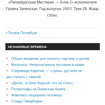
«Петербургская Мистерия — Блок 2» исполнителя
Галина Зеленская. Год выпуска: 2003. Трек 28. Жанр:
Other.
Previous
Петров Петербург
Навигация
Post:
по
НЕЗНАЕМЫЕ ВРЕМЕНА
записям
Общее введение для полноты картины в целом
Мегалиты: Непрочитанные послания в камне
Сокровища Карелии — страны, где небо не
рассталось с землей
«Делос, остров бедный» что на Онего…
Петроглифы на Онежском берегу
Живопись пещерного человека
Следы Гипербореи