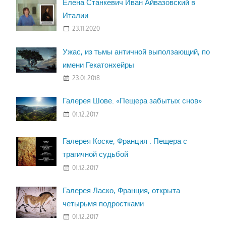
Елена Станкевич Иван Айвазовский в
Италии
23.11.2020
Ужас, из тьмы античной выползающий, по
имени Гекатонхейры
23.01.2018
Галерея Шове. «Пещера забытых снов»
01.12.2017
Галерея Коске, Франция : Пещера с
трагичной судьбой
01.12.2017
Галерея Ласко, Франция, открыта
четырьмя подростками
01.12.2017