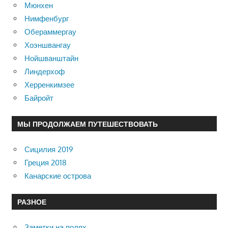
Мюнхен
Нимфенбург
Обераммергау
Хоэншвангау
Нойшванштайн
Линдерхоф
Херренкимзее
Байройт
МЫ ПРОДОЛЖАЕМ ПУТЕШЕСТВОВАТЬ
Сицилия 2019
Греция 2018
Канарские острова
РАЗНОЕ
Заметки на полях