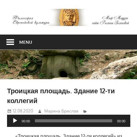
Skip
М
to
content
М
Философия
Европейской
MENU
культуры
Троицкая площадь. Здание 12-ти
коллегий
12.08.2020
Марина Бреслав
Аудиоплеер
00:00
00:00
«Троицкая площадь. Здание 12-ти коллегий» из