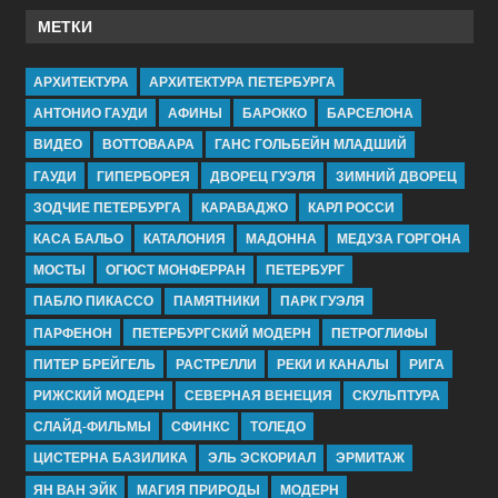
МЕТКИ
АРХИТЕКТУРА
АРХИТЕКТУРА ПЕТЕРБУРГА
АНТОНИО ГАУДИ
АФИНЫ
БАРОККО
БАРСЕЛОНА
ВИДЕО
ВОТТОВААРА
ГАНС ГОЛЬБЕЙН МЛАДШИЙ
ГАУДИ
ГИПЕРБОРЕЯ
ДВОРЕЦ ГУЭЛЯ
ЗИМНИЙ ДВОРЕЦ
ЗОДЧИЕ ПЕТЕРБУРГА
КАРАВАДЖО
КАРЛ РОССИ
КАСА БАЛЬО
КАТАЛОНИЯ
МАДОННА
МЕДУЗА ГОРГОНА
МОСТЫ
ОГЮСТ МОНФЕРРАН
ПЕТЕРБУРГ
ПАБЛО ПИКАССО
ПАМЯТНИКИ
ПАРК ГУЭЛЯ
ПАРФЕНОН
ПЕТЕРБУРГСКИЙ МОДЕРН
ПЕТРОГЛИФЫ
ПИТЕР БРЕЙГЕЛЬ
РАСТРЕЛЛИ
РЕКИ И КАНАЛЫ
РИГА
РИЖСКИЙ МОДЕРН
СЕВЕРНАЯ ВЕНЕЦИЯ
СКУЛЬПТУРА
СЛАЙД-ФИЛЬМЫ
СФИНКС
ТОЛЕДО
ЦИСТЕРНА БАЗИЛИКА
ЭЛЬ ЭСКОРИАЛ
ЭРМИТАЖ
ЯН ВАН ЭЙК
МАГИЯ ПРИРОДЫ
МОДЕРН