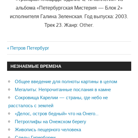
альбома «Петербургская Мистерия — Блок 2»
исполнителя Галина Зеленская. Год выпуска: 2003.
Трек 23. Жанр: Other.
Previous
Петров Петербург
Навигация
Post:
по
НЕЗНАЕМЫЕ ВРЕМЕНА
записям
Общее введение для полноты картины в целом
Мегалиты: Непрочитанные послания в камне
Сокровища Карелии — страны, где небо не
рассталось с землей
«Делос, остров бедный» что на Онего…
Петроглифы на Онежском берегу
Живопись пещерного человека
Следы Гипербореи