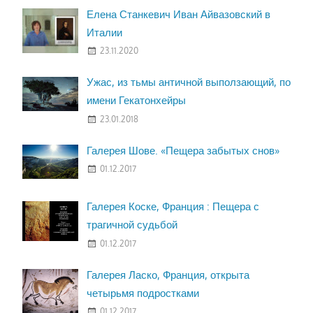
Елена Станкевич Иван Айвазовский в
Италии
23.11.2020
Ужас, из тьмы античной выползающий, по
имени Гекатонхейры
23.01.2018
Галерея Шове. «Пещера забытых снов»
01.12.2017
Галерея Коске, Франция : Пещера с
трагичной судьбой
01.12.2017
Галерея Ласко, Франция, открыта
четырьмя подростками
01.12.2017