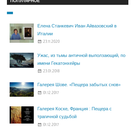
ПОПУЛЯРНОЕ
Елена Станкевич Иван Айвазовский в
Италии
23.11.2020
Ужас, из тьмы античной выползающий, по
имени Гекатонхейры
23.01.2018
Галерея Шове. «Пещера забытых снов»
01.12.2017
Галерея Коске, Франция : Пещера с
трагичной судьбой
01.12.2017