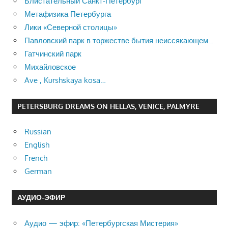
Блистательный Санкт-Петербург
Метафизика Петербурга
Лики «Северной столицы»
Павловский парк в торжестве бытия неиссякающем…
Гатчинский парк
Михайловское
Ave , Kurshskaya kosa…
PETERSBURG DREAMS ON HELLAS, VENICE, PALMYRE
Russian
English
French
German
АУДИО-ЭФИР
Аудио — эфир: «Петербургская Мистерия»