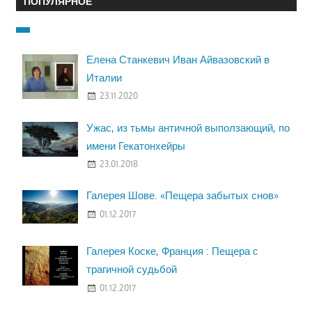
ПОПУЛЯРНОЕ
Елена Станкевич Иван Айвазовский в
Италии
23.11.2020
Ужас, из тьмы античной выползающий, по
имени Гекатонхейры
23.01.2018
Галерея Шове. «Пещера забытых снов»
01.12.2017
Галерея Коске, Франция : Пещера с
трагичной судьбой
01.12.2017