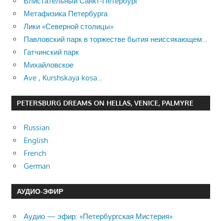
Блистательный Санкт-Петербург
Метафизика Петербурга
Лики «Северной столицы»
Павловский парк в торжестве бытия неиссякающем…
Гатчинский парк
Михайловское
Ave , Kurshskaya kosa…
PETERSBURG DREAMS ON HELLAS, VENICE, PALMYRE
Russian
English
French
German
АУДИО-ЭФИР
Аудио — эфир: «Петербургская Мистерия»