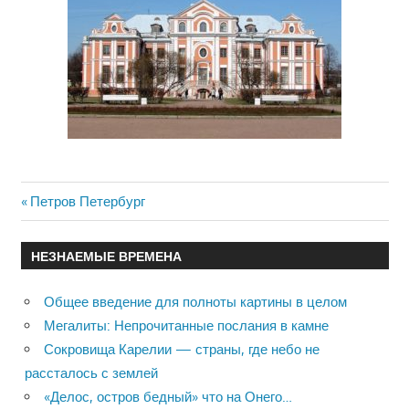
Previous
Петров Петербург
Навигация
Post:
по
НЕЗНАЕМЫЕ ВРЕМЕНА
записям
Общее введение для полноты картины в целом
Мегалиты: Непрочитанные послания в камне
Сокровища Карелии — страны, где небо не
рассталось с землей
«Делос, остров бедный» что на Онего…