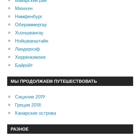
Баварский рай
Мюнхен
Нимфенбург
Обераммергау
Хоэншвангау
Нойшванштайн
Линдерхоф
Херренкимзее
Байройт
МЫ ПРОДОЛЖАЕМ ПУТЕШЕСТВОВАТЬ
Сицилия 2019
Греция 2018
Канарские острова
РАЗНОЕ