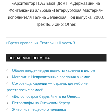
«Архитектор Н.А.Львов. Дом Г.Р.Державини на
Фонтанке» из альбома «Петербургская Мистерия»
исполнителя Галина Зеленская. Год выпуска: 2003.
Трек 116. Жанр: Other.
Previous
Время правления Екатерины II часть 3
Навигация
Post:
по
НЕЗНАЕМЫЕ ВРЕМЕНА
записям
Общее введение для полноты картины в целом
Мегалиты: Непрочитанные послания в камне
Сокровища Карелии — страны, где небо не
рассталось с землей
«Делос, остров бедный» что на Онего…
Петроглифы на Онежском берегу
Живопись пещерного человека