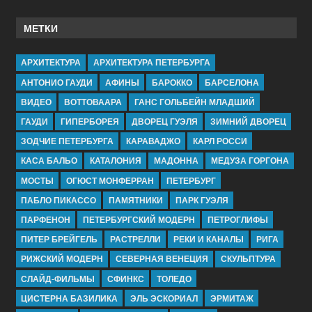
МЕТКИ
АРХИТЕКТУРА
АРХИТЕКТУРА ПЕТЕРБУРГА
АНТОНИО ГАУДИ
АФИНЫ
БАРОККО
БАРСЕЛОНА
ВИДЕО
ВОТТОВААРА
ГАНС ГОЛЬБЕЙН МЛАДШИЙ
ГАУДИ
ГИПЕРБОРЕЯ
ДВОРЕЦ ГУЭЛЯ
ЗИМНИЙ ДВОРЕЦ
ЗОДЧИЕ ПЕТЕРБУРГА
КАРАВАДЖО
КАРЛ РОССИ
КАСА БАЛЬО
КАТАЛОНИЯ
МАДОННА
МЕДУЗА ГОРГОНА
МОСТЫ
ОГЮСТ МОНФЕРРАН
ПЕТЕРБУРГ
ПАБЛО ПИКАССО
ПАМЯТНИКИ
ПАРК ГУЭЛЯ
ПАРФЕНОН
ПЕТЕРБУРГСКИЙ МОДЕРН
ПЕТРОГЛИФЫ
ПИТЕР БРЕЙГЕЛЬ
РАСТРЕЛЛИ
РЕКИ И КАНАЛЫ
РИГА
РИЖСКИЙ МОДЕРН
СЕВЕРНАЯ ВЕНЕЦИЯ
СКУЛЬПТУРА
СЛАЙД-ФИЛЬМЫ
СФИНКС
ТОЛЕДО
ЦИСТЕРНА БАЗИЛИКА
ЭЛЬ ЭСКОРИАЛ
ЭРМИТАЖ