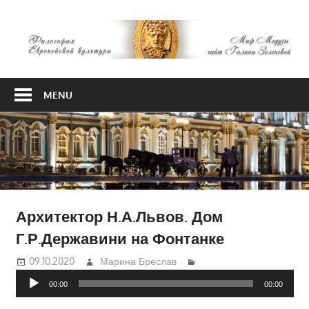
Skip
М
to
content
М
Философия
Европейской
MENU
культуры
Архитектор Н.А.Львов. Дом
Г.Р.Державини на Фонтанке
09.10.2020
Марина Бреслав
Аудиоплеер
00:00
00:00