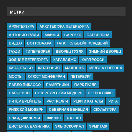
МЕТКИ
АРХИТЕКТУРА
АРХИТЕКТУРА ПЕТЕРБУРГА
АНТОНИО ГАУДИ
АФИНЫ
БАРОККО
БАРСЕЛОНА
ВИДЕО
ВОТТОВААРА
ГАНС ГОЛЬБЕЙН МЛАДШИЙ
ГАУДИ
ГИПЕРБОРЕЯ
ДВОРЕЦ ГУЭЛЯ
ЗИМНИЙ ДВОРЕЦ
ЗОДЧИЕ ПЕТЕРБУРГА
КАРАВАДЖО
КАРЛ РОССИ
КАСА БАЛЬО
КАТАЛОНИЯ
МАДОННА
МЕДУЗА ГОРГОНА
МОСТЫ
ОГЮСТ МОНФЕРРАН
ПЕТЕРБУРГ
ПАБЛО ПИКАССО
ПАМЯТНИКИ
ПАРК ГУЭЛЯ
ПАРФЕНОН
ПЕТЕРБУРГСКИЙ МОДЕРН
ПЕТРОГЛИФЫ
ПИТЕР БРЕЙГЕЛЬ
РАСТРЕЛЛИ
РЕКИ И КАНАЛЫ
РИГА
РИЖСКИЙ МОДЕРН
СЕВЕРНАЯ ВЕНЕЦИЯ
СКУЛЬПТУРА
СЛАЙД-ФИЛЬМЫ
СФИНКС
ТОЛЕДО
ЦИСТЕРНА БАЗИЛИКА
ЭЛЬ ЭСКОРИАЛ
ЭРМИТАЖ