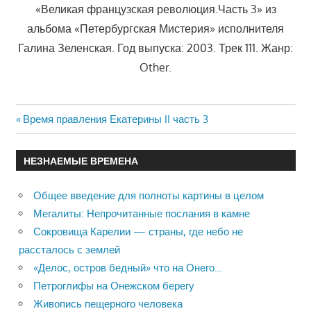
«Великая французская революция.Часть 3» из
альбома «Петербургская Мистерия» исполнителя
Галина Зеленская. Год выпуска: 2003. Трек 111. Жанр:
Other.
Previous
Время правления Екатерины II часть 3
Навигация
Post:
по
НЕЗНАЕМЫЕ ВРЕМЕНА
записям
Общее введение для полноты картины в целом
Мегалиты: Непрочитанные послания в камне
Сокровища Карелии — страны, где небо не
рассталось с землей
«Делос, остров бедный» что на Онего…
Петроглифы на Онежском берегу
Живопись пещерного человека