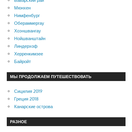
Баварский рай
Мюнхен
Нимфенбург
Обераммергау
Хоэншвангау
Нойшванштайн
Линдерхоф
Херренкимзее
Байройт
МЫ ПРОДОЛЖАЕМ ПУТЕШЕСТВОВАТЬ
Сицилия 2019
Греция 2018
Канарские острова
РАЗНОЕ