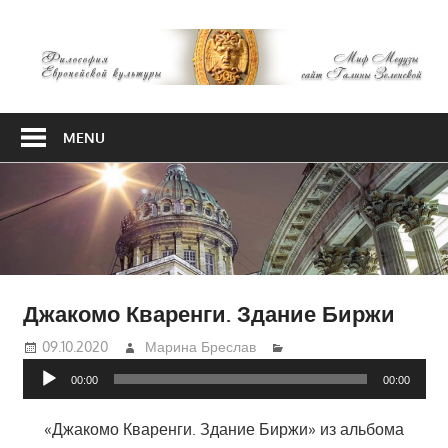
Skip
М
to
content
М
Философия
Европейской
MENU
культуры
Джакомо Кваренги. Здание Биржи
09.10.2020
Марина Бреслав
Аудиоплеер
00:00
00:00
«Джакомо Кваренги. Здание Биржи» из альбома