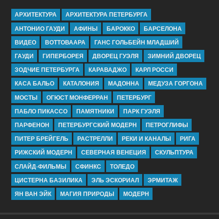
АРХИТЕКТУРА
АРХИТЕКТУРА ПЕТЕРБУРГА
АНТОНИО ГАУДИ
АФИНЫ
БАРОККО
БАРСЕЛОНА
ВИДЕО
ВОТТОВААРА
ГАНС ГОЛЬБЕЙН МЛАДШИЙ
ГАУДИ
ГИПЕРБОРЕЯ
ДВОРЕЦ ГУЭЛЯ
ЗИМНИЙ ДВОРЕЦ
ЗОДЧИЕ ПЕТЕРБУРГА
КАРАВАДЖО
КАРЛ РОССИ
КАСА БАЛЬО
КАТАЛОНИЯ
МАДОННА
МЕДУЗА ГОРГОНА
МОСТЫ
ОГЮСТ МОНФЕРРАН
ПЕТЕРБУРГ
ПАБЛО ПИКАССО
ПАМЯТНИКИ
ПАРК ГУЭЛЯ
ПАРФЕНОН
ПЕТЕРБУРГСКИЙ МОДЕРН
ПЕТРОГЛИФЫ
ПИТЕР БРЕЙГЕЛЬ
РАСТРЕЛЛИ
РЕКИ И КАНАЛЫ
РИГА
РИЖСКИЙ МОДЕРН
СЕВЕРНАЯ ВЕНЕЦИЯ
СКУЛЬПТУРА
СЛАЙД-ФИЛЬМЫ
СФИНКС
ТОЛЕДО
ЦИСТЕРНА БАЗИЛИКА
ЭЛЬ ЭСКОРИАЛ
ЭРМИТАЖ
ЯН ВАН ЭЙК
МАГИЯ ПРИРОДЫ
МОДЕРН