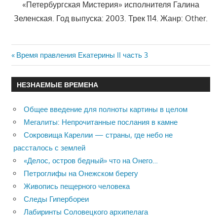
«Петербургская Мистерия» исполнителя Галина
Зеленская. Год выпуска: 2003. Трек 114. Жанр: Other.
Previous
Время правления Екатерины II часть 3
Навигация
Post:
по
НЕЗНАЕМЫЕ ВРЕМЕНА
записям
Общее введение для полноты картины в целом
Мегалиты: Непрочитанные послания в камне
Сокровища Карелии — страны, где небо не
рассталось с землей
«Делос, остров бедный» что на Онего…
Петроглифы на Онежском берегу
Живопись пещерного человека
Следы Гипербореи
Лабиринты Соловецкого архипелага