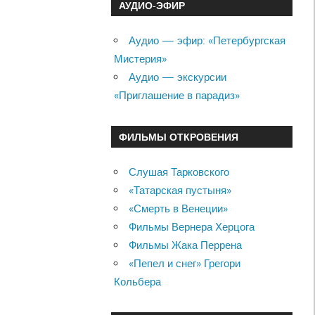
АУДИО-ЭФИР
Аудио — эфир: «Петербургская
Мистерия»
Аудио — экскурсии
«Приглашение в парадиз»
ФИЛЬМЫ ОТКРОВЕНИЯ
Слушая Тарковского
«Татарская пустыня»
«Смерть в Венеции»
Фильмы Вернера Херцога
Фильмы Жака Перрена
«Пепел и снег» Грегори
Кольбера