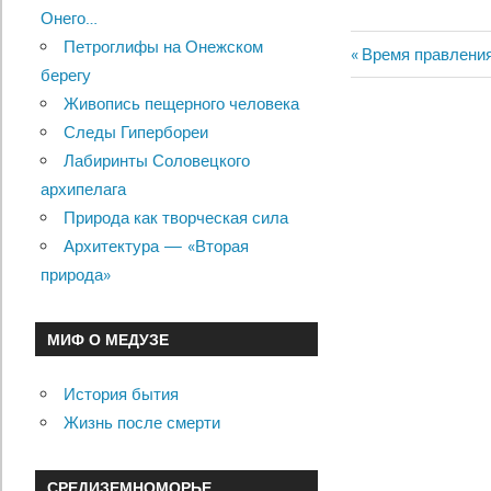
Онего…
Петроглифы на Онежском
Previous
Время правления
Навигац
берегу
Post:
Живопись пещерного человека
по
Следы Гипербореи
записям
Лабиринты Соловецкого
архипелага
Природа как творческая сила
Архитектура — «Вторая
природа»
МИФ О МЕДУЗЕ
История бытия
Жизнь после смерти
СРЕДИЗЕМНОМОРЬЕ