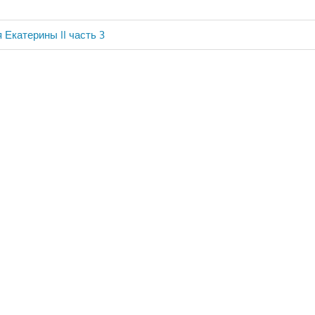
 Екатерины II часть 3
ия