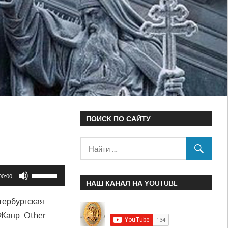
ПОИСК ПО САЙТУ
Используйте
00:00
НАШ КАНАЛ НА YOUTUBE
клавиши
тербургская
вверх/
Жанр: Other.
вниз,