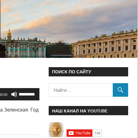
ПОИСК ПО САЙТУ
Используйте
00:00
клавиши
а Зеленская. Год
вверх/
НАШ КАНАЛ НА YOUTUBE
вниз,
чтобы
увеличить