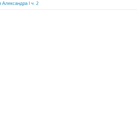
 Александра I ч. 2
ия