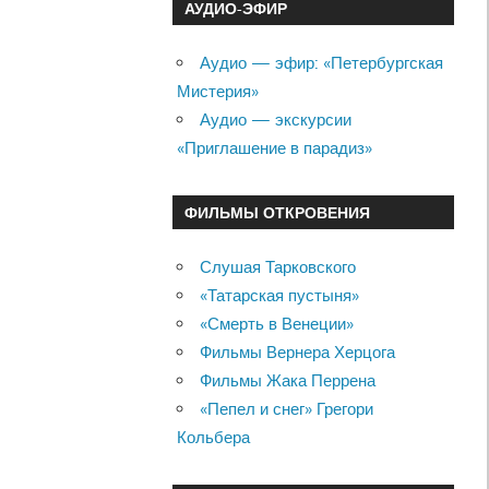
АУДИО-ЭФИР
Аудио — эфир: «Петербургская
Мистерия»
Аудио — экскурсии
«Приглашение в парадиз»
ФИЛЬМЫ ОТКРОВЕНИЯ
Слушая Тарковского
«Татарская пустыня»
«Смерть в Венеции»
Фильмы Вернера Херцога
Фильмы Жака Перрена
«Пепел и снег» Грегори
Кольбера