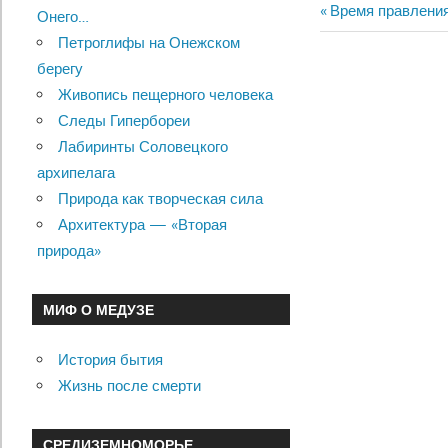
Previous
Время правления
Онего…
Навигац
Post:
Петроглифы на Онежском
по
берегу
Живопись пещерного человека
записям
Следы Гипербореи
Лабиринты Соловецкого
архипелага
Природа как творческая сила
Архитектура — «Вторая
природа»
МИФ О МЕДУЗЕ
История бытия
Жизнь после смерти
СРЕДИЗЕМНОМОРЬЕ