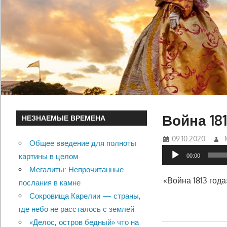
Война 181
НЕЗНАЕМЫЕ ВРЕМЕНА
09.10.2020
Общее введение для полноты
Аудиоплеер
картины в целом
00:00
Мегалиты: Непрочитанные
«Война 1813 год
послания в камне
Сокровища Карелии — страны,
где небо не рассталось с землей
«Делос, остров бедный» что на