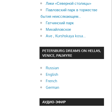
Лики «Северной столицы»
Павловский парк в торжестве
бытия неиссякающем…
Гатчинский парк
Михайловское
Ave , Kurshskaya kosa…
PETERSBURG DREAMS ON HELLAS,
VENICE, PALMYRE
Russian
English
French
German
АУДИО-ЭФИР