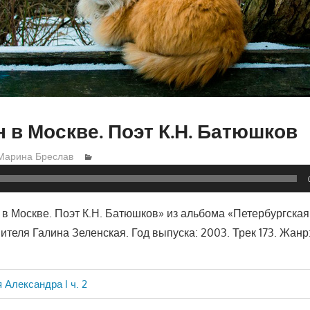
 в Москве. Поэт К.Н. Батюшков
Марина Бреслав
в Москве. Поэт К.Н. Батюшков» из альбома «Петербургска
ителя Галина Зеленская. Год выпуска: 2003. Трек 173. Жанр:
 Александра I ч. 2
ия