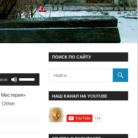
ПОИСК ПО САЙТУ
Используйте
00:00
клавиши
я Мистерия»
вверх/
НАШ КАНАЛ НА YOUTUBE
 Other.
вниз,
чтобы
увеличить
или
уменьшить