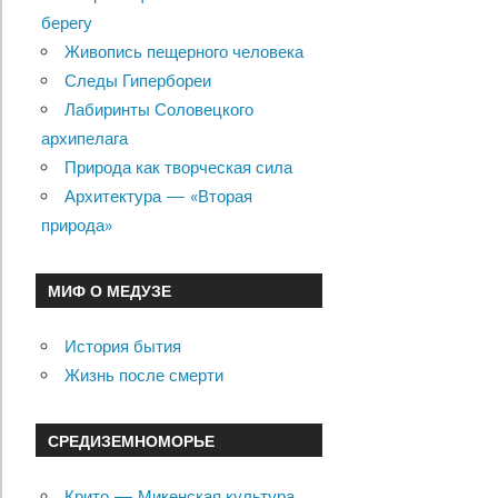
по
берегу
Живопись пещерного человека
записям
Следы Гипербореи
Лабиринты Соловецкого
архипелага
Природа как творческая сила
Архитектура — «Вторая
природа»
МИФ О МЕДУЗЕ
История бытия
Жизнь после смерти
СРЕДИЗЕМНОМОРЬЕ
Крито — Микенская культура