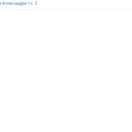
 Александра I ч. 2
ия