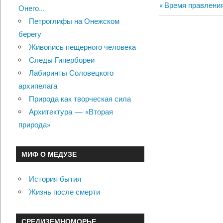
Previous
Время правления
Онего…
Навигац
Post:
Петроглифы на Онежском
по
берегу
Живопись пещерного человека
записям
Следы Гипербореи
Лабиринты Соловецкого
архипелага
Природа как творческая сила
Архитектура — «Вторая
природа»
МИФ О МЕДУЗЕ
История бытия
Жизнь после смерти
СРЕДИЗЕМНОМОРЬЕ