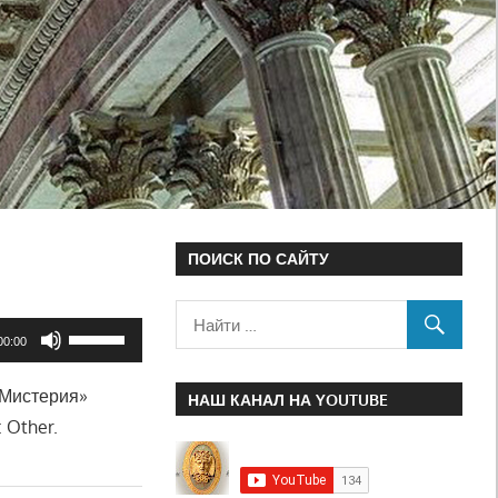
ПОИСК ПО САЙТУ
Используйте
00:00
клавиши
 Мистерия»
вверх/
НАШ КАНАЛ НА YOUTUBE
 Other.
вниз,
чтобы
увеличить