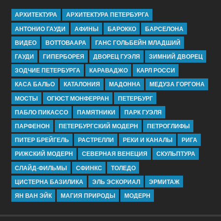
АРХИТЕКТУРА
АРХИТЕКТУРА ПЕТЕРБУРГА
АНТОНИО ГАУДИ
АФИНЫ
БАРОККО
БАРСЕЛОНА
ВИДЕО
ВОТТОВААРА
ГАНС ГОЛЬБЕЙН МЛАДШИЙ
ГАУДИ
ГИПЕРБОРЕЯ
ДВОРЕЦ ГУЭЛЯ
ЗИМНИЙ ДВОРЕЦ
ЗОДЧИЕ ПЕТЕРБУРГА
КАРАВАДЖО
КАРЛ РОССИ
КАСА БАЛЬО
КАТАЛОНИЯ
МАДОННА
МЕДУЗА ГОРГОНА
МОСТЫ
ОГЮСТ МОНФЕРРАН
ПЕТЕРБУРГ
ПАБЛО ПИКАССО
ПАМЯТНИКИ
ПАРК ГУЭЛЯ
ПАРФЕНОН
ПЕТЕРБУРГСКИЙ МОДЕРН
ПЕТРОГЛИФЫ
ПИТЕР БРЕЙГЕЛЬ
РАСТРЕЛЛИ
РЕКИ И КАНАЛЫ
РИГА
РИЖСКИЙ МОДЕРН
СЕВЕРНАЯ ВЕНЕЦИЯ
СКУЛЬПТУРА
СЛАЙД-ФИЛЬМЫ
СФИНКС
ТОЛЕДО
ЦИСТЕРНА БАЗИЛИКА
ЭЛЬ ЭСКОРИАЛ
ЭРМИТАЖ
ЯН ВАН ЭЙК
МАГИЯ ПРИРОДЫ
МОДЕРН