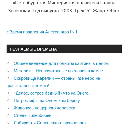
«Петербургская Мистерия» исполнителя Галина
Зеленская. Год выпуска: 2003. Трек 151. Жанр: Other.
Previous
Время правления Александра I ч.1
Навигация
Post:
по
НЕЗНАЕМЫЕ ВРЕМЕНА
записям
Общее введение для полноты картины в целом
Мегалиты: Непрочитанные послания в камне
Сокровища Карелии — страны, где небо не
рассталось с землей
«Делос, остров бедный» что на Онего…
Петроглифы на Онежском берегу
Живопись пещерного человека
Следы Гипербореи
Лабиринты Соловецкого архипелага