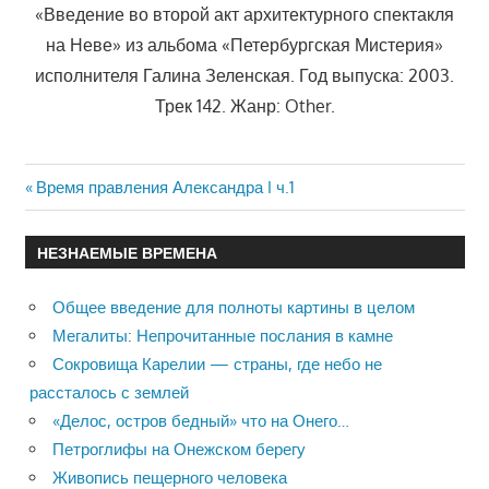
«Введение во второй акт архитектурного спектакля
на Неве» из альбома «Петербургская Мистерия»
исполнителя Галина Зеленская. Год выпуска: 2003.
Трек 142. Жанр: Other.
Previous
Время правления Александра I ч.1
Навигация
Post:
по
НЕЗНАЕМЫЕ ВРЕМЕНА
записям
Общее введение для полноты картины в целом
Мегалиты: Непрочитанные послания в камне
Сокровища Карелии — страны, где небо не
рассталось с землей
«Делос, остров бедный» что на Онего…
Петроглифы на Онежском берегу
Живопись пещерного человека