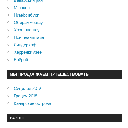
Баварский рай
Мюнхен
Нимфенбург
Обераммергау
Хоэншвангау
Нойшванштайн
Линдерхоф
Херренкимзее
Байройт
МЫ ПРОДОЛЖАЕМ ПУТЕШЕСТВОВАТЬ
Сицилия 2019
Греция 2018
Канарские острова
РАЗНОЕ