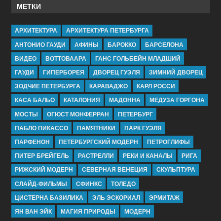
МЕТКИ
АРХИТЕКТУРА
АРХИТЕКТУРА ПЕТЕРБУРГА
АНТОНИО ГАУДИ
АФИНЫ
БАРОККО
БАРСЕЛОНА
ВИДЕО
ВОТТОВААРА
ГАНС ГОЛЬБЕЙН МЛАДШИЙ
ГАУДИ
ГИПЕРБОРЕЯ
ДВОРЕЦ ГУЭЛЯ
ЗИМНИЙ ДВОРЕЦ
ЗОДЧИЕ ПЕТЕРБУРГА
КАРАВАДЖО
КАРЛ РОССИ
КАСА БАЛЬО
КАТАЛОНИЯ
МАДОННА
МЕДУЗА ГОРГОНА
МОСТЫ
ОГЮСТ МОНФЕРРАН
ПЕТЕРБУРГ
ПАБЛО ПИКАССО
ПАМЯТНИКИ
ПАРК ГУЭЛЯ
ПАРФЕНОН
ПЕТЕРБУРГСКИЙ МОДЕРН
ПЕТРОГЛИФЫ
ПИТЕР БРЕЙГЕЛЬ
РАСТРЕЛЛИ
РЕКИ И КАНАЛЫ
РИГА
РИЖСКИЙ МОДЕРН
СЕВЕРНАЯ ВЕНЕЦИЯ
СКУЛЬПТУРА
СЛАЙД-ФИЛЬМЫ
СФИНКС
ТОЛЕДО
ЦИСТЕРНА БАЗИЛИКА
ЭЛЬ ЭСКОРИАЛ
ЭРМИТАЖ
ЯН ВАН ЭЙК
МАГИЯ ПРИРОДЫ
МОДЕРН