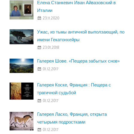
Елена Станкевич Иван Айвазовский в
Италии
23.11.2020
Ужас, из тьмы античной выползающий, по
имени Гекатонхейры
23.01.2018
Галерея Шове. «Пещера забытых снов»
01.12.2017
Галерея Коске, Франция : Пещера с
трагичной судьбой
01.12.2017
Галерея Ласко, Франция, открыта
четырьмя подростками
01.12.2017