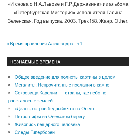
«И снова о Н.А.Львове и Г.Р.Державине» из альбома
«Петербургская Мистерия» исполнителя Галина
Зеленская. Год выпуска: 2003. Трек 158. Жанр: Other.
Previous
Время правления Александра I ч.1
Навигация
Post:
по
НЕЗНАЕМЫЕ ВРЕМЕНА
записям
Общее введение для полноты картины в целом
Мегалиты: Непрочитанные послания в камне
Сокровища Карелии — страны, где небо не
рассталось с землей
«Делос, остров бедный» что на Онего…
Петроглифы на Онежском берегу
Живопись пещерного человека
Следы Гипербореи