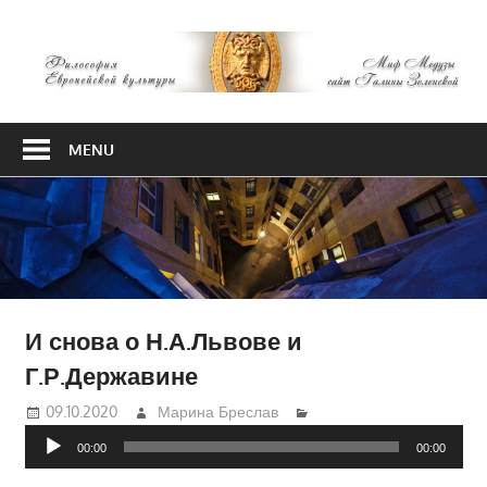
Skip
М
to
content
М
Философия
Европейской
MENU
культуры
И снова о Н.А.Львове и
Г.Р.Державине
09.10.2020
Марина Бреслав
Аудиоплеер
00:00
00:00