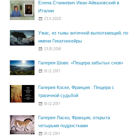
Елена Станкевич Иван Айвазовский в
Италии
23.11.2020
Ужас, из тьмы античной выползающий, по
имени Гекатонхейры
23.01.2018
Галерея Шове. «Пещера забытых снов»
01.12.2017
Галерея Коске, Франция : Пещера с
трагичной судьбой
01.12.2017
Галерея Ласко, Франция, открыта
четырьмя подростками
01.12.2017