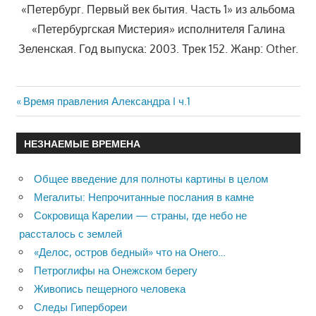
«Петербург. Первый век бытия. Часть 1» из альбома
«Петербургская Мистерия» исполнителя Галина
Зеленская. Год выпуска: 2003. Трек 152. Жанр: Other.
Previous
Время правления Александра I ч.1
Навигация
Post:
по
НЕЗНАЕМЫЕ ВРЕМЕНА
записям
Общее введение для полноты картины в целом
Мегалиты: Непрочитанные послания в камне
Сокровища Карелии — страны, где небо не
рассталось с землей
«Делос, остров бедный» что на Онего…
Петроглифы на Онежском берегу
Живопись пещерного человека
Следы Гипербореи