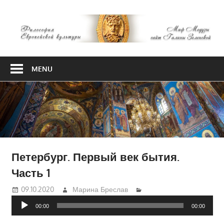
Skip
М
to
content
М
Философия
Европейской
MENU
культуры
Петербург. Первый век бытия.
Часть 1
09.10.2020
Марина Бреслав
Аудиоплеер
00:00
00:00