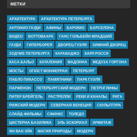
МЕТКИ
АРХИТЕКТУРА
АРХИТЕКТУРА ПЕТЕРБУРГА
АНТОНИО ГАУДИ
АФИНЫ
БАРОККО
БАРСЕЛОНА
ВИДЕО
ВОТТОВААРА
ГАНС ГОЛЬБЕЙН МЛАДШИЙ
ГАУДИ
ГИПЕРБОРЕЯ
ДВОРЕЦ ГУЭЛЯ
ЗИМНИЙ ДВОРЕЦ
ЗОДЧИЕ ПЕТЕРБУРГА
КАРАВАДЖО
КАРЛ РОССИ
КАСА БАЛЬО
КАТАЛОНИЯ
МАДОННА
МЕДУЗА ГОРГОНА
МОСТЫ
ОГЮСТ МОНФЕРРАН
ПЕТЕРБУРГ
ПАБЛО ПИКАССО
ПАМЯТНИКИ
ПАРК ГУЭЛЯ
ПАРФЕНОН
ПЕТЕРБУРГСКИЙ МОДЕРН
ПЕТРОГЛИФЫ
ПИТЕР БРЕЙГЕЛЬ
РАСТРЕЛЛИ
РЕКИ И КАНАЛЫ
РИГА
РИЖСКИЙ МОДЕРН
СЕВЕРНАЯ ВЕНЕЦИЯ
СКУЛЬПТУРА
СЛАЙД-ФИЛЬМЫ
СФИНКС
ТОЛЕДО
ЦИСТЕРНА БАЗИЛИКА
ЭЛЬ ЭСКОРИАЛ
ЭРМИТАЖ
ЯН ВАН ЭЙК
МАГИЯ ПРИРОДЫ
МОДЕРН