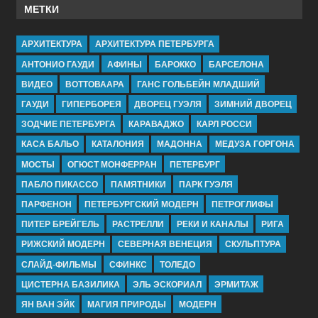
МЕТКИ
АРХИТЕКТУРА
АРХИТЕКТУРА ПЕТЕРБУРГА
АНТОНИО ГАУДИ
АФИНЫ
БАРОККО
БАРСЕЛОНА
ВИДЕО
ВОТТОВААРА
ГАНС ГОЛЬБЕЙН МЛАДШИЙ
ГАУДИ
ГИПЕРБОРЕЯ
ДВОРЕЦ ГУЭЛЯ
ЗИМНИЙ ДВОРЕЦ
ЗОДЧИЕ ПЕТЕРБУРГА
КАРАВАДЖО
КАРЛ РОССИ
КАСА БАЛЬО
КАТАЛОНИЯ
МАДОННА
МЕДУЗА ГОРГОНА
МОСТЫ
ОГЮСТ МОНФЕРРАН
ПЕТЕРБУРГ
ПАБЛО ПИКАССО
ПАМЯТНИКИ
ПАРК ГУЭЛЯ
ПАРФЕНОН
ПЕТЕРБУРГСКИЙ МОДЕРН
ПЕТРОГЛИФЫ
ПИТЕР БРЕЙГЕЛЬ
РАСТРЕЛЛИ
РЕКИ И КАНАЛЫ
РИГА
РИЖСКИЙ МОДЕРН
СЕВЕРНАЯ ВЕНЕЦИЯ
СКУЛЬПТУРА
СЛАЙД-ФИЛЬМЫ
СФИНКС
ТОЛЕДО
ЦИСТЕРНА БАЗИЛИКА
ЭЛЬ ЭСКОРИАЛ
ЭРМИТАЖ
ЯН ВАН ЭЙК
МАГИЯ ПРИРОДЫ
МОДЕРН