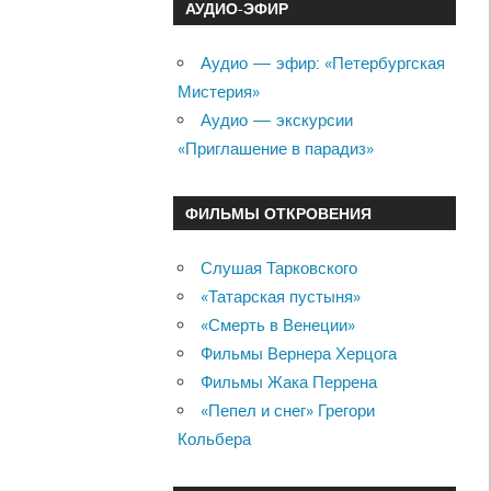
АУДИО-ЭФИР
Аудио — эфир: «Петербургская
Мистерия»
Аудио — экскурсии
«Приглашение в парадиз»
ФИЛЬМЫ ОТКРОВЕНИЯ
Слушая Тарковского
«Татарская пустыня»
«Смерть в Венеции»
Фильмы Вернера Херцога
Фильмы Жака Перрена
«Пепел и снег» Грегори
Кольбера