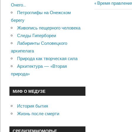
Previous
Время правления
Онего…
Навигац
Post:
Петроглифы на Онежском
по
берегу
Живопись пещерного человека
записям
Следы Гипербореи
Лабиринты Соловецкого
архипелага
Природа как творческая сила
Архитектура — «Вторая
природа»
МИФ О МЕДУЗЕ
История бытия
Жизнь после смерти
СРЕДИЗЕМНОМОРЬЕ