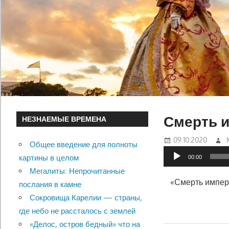
Смерть и
НЕЗНАЕМЫЕ ВРЕМЕНА
09.10.2020
Общее введение для полноты
Аудиоплеер
картины в целом
00:00
Мегалиты: Непрочитанные
«Смерть импер
послания в камне
Сокровища Карелии — страны,
где небо не рассталось с землей
«Делос, остров бедный» что на