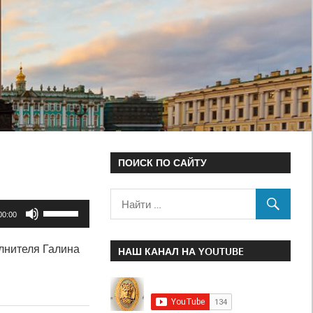
ПОИСК ПО САЙТУ
Используйте
00:00
клавиши
лнителя Галина
вверх/
НАШ КАНАЛ НА YOUTUBE
вниз,
чтобы
увеличить