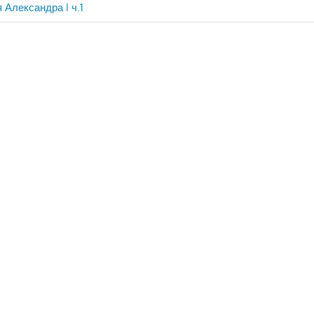
 Александра I ч.1
ия