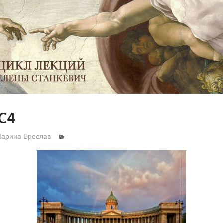
sC4
арина Бреслав