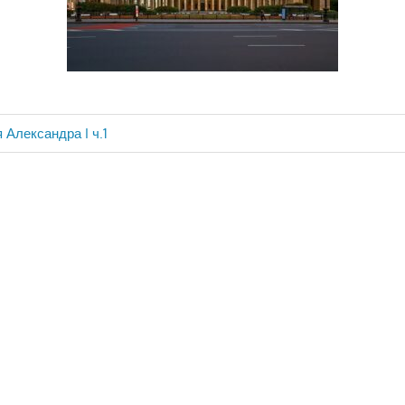
 Александра I ч.1
ия