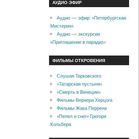
АУДИО-ЭФИР
Аудио — эфир: «Петербургская
Мистерия»
Аудио — экскурсии
«Приглашение в парадиз»
ФИЛЬМЫ ОТКРОВЕНИЯ
Слушая Тарковского
«Татарская пустыня»
«Смерть в Венеции»
Фильмы Вернера Херцога
Фильмы Жака Перрена
«Пепел и снег» Грегори
Кольбера