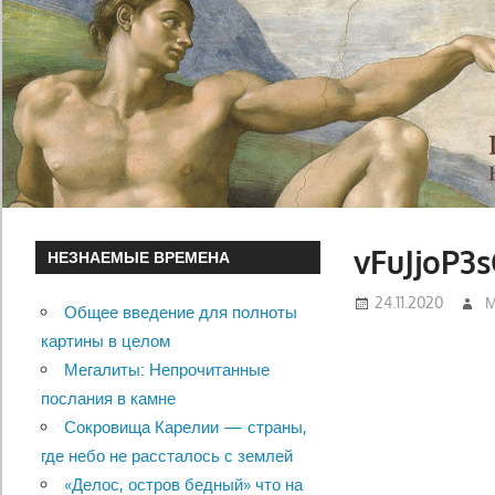
vFuJjoP3
НЕЗНАЕМЫЕ ВРЕМЕНА
24.11.2020
М
Общее введение для полноты
картины в целом
Мегалиты: Непрочитанные
послания в камне
Сокровища Карелии — страны,
где небо не рассталось с землей
«Делос, остров бедный» что на