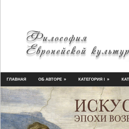
Skip
to
content
Философия
Миф-
Европейской
ГЛАВНАЯ
ОБ АВТОРЕ
КАТЕГОРИЯ I
КАТ
Медузы
культуры