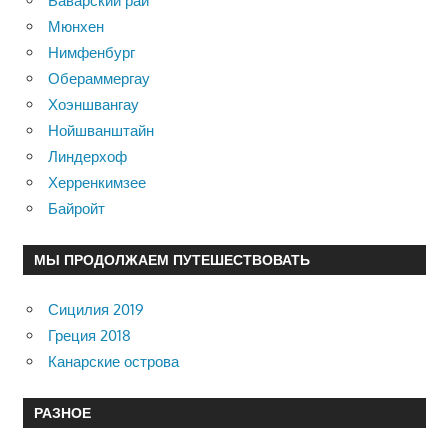
Баварский рай
Мюнхен
Нимфенбург
Обераммергау
Хоэншвангау
Нойшванштайн
Линдерхоф
Херренкимзее
Байройт
МЫ ПРОДОЛЖАЕМ ПУТЕШЕСТВОВАТЬ
Сицилия 2019
Греция 2018
Канарские острова
РАЗНОЕ