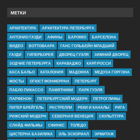
МЕТКИ
АРХИТЕКТУРА
АРХИТЕКТУРА ПЕТЕРБУРГА
АНТОНИО ГАУДИ
АФИНЫ
БАРОККО
БАРСЕЛОНА
ВИДЕО
ВОТТОВААРА
ГАНС ГОЛЬБЕЙН МЛАДШИЙ
ГАУДИ
ГИПЕРБОРЕЯ
ДВОРЕЦ ГУЭЛЯ
ЗИМНИЙ ДВОРЕЦ
ЗОДЧИЕ ПЕТЕРБУРГА
КАРАВАДЖО
КАРЛ РОССИ
КАСА БАЛЬО
КАТАЛОНИЯ
МАДОННА
МЕДУЗА ГОРГОНА
МОСТЫ
ОГЮСТ МОНФЕРРАН
ПЕТЕРБУРГ
ПАБЛО ПИКАССО
ПАМЯТНИКИ
ПАРК ГУЭЛЯ
ПАРФЕНОН
ПЕТЕРБУРГСКИЙ МОДЕРН
ПЕТРОГЛИФЫ
ПИТЕР БРЕЙГЕЛЬ
РАСТРЕЛЛИ
РЕКИ И КАНАЛЫ
РИГА
РИЖСКИЙ МОДЕРН
СЕВЕРНАЯ ВЕНЕЦИЯ
СКУЛЬПТУРА
СЛАЙД-ФИЛЬМЫ
СФИНКС
ТОЛЕДО
ЦИСТЕРНА БАЗИЛИКА
ЭЛЬ ЭСКОРИАЛ
ЭРМИТАЖ