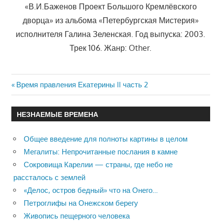
«В.И.Баженов Проект Большого Кремлёвского
дворца» из альбома «Петербургская Мистерия»
исполнителя Галина Зеленская. Год выпуска: 2003.
Трек 106. Жанр: Other.
Previous
Время правления Екатерины II часть 2
Навигация
Post:
по
НЕЗНАЕМЫЕ ВРЕМЕНА
записям
Общее введение для полноты картины в целом
Мегалиты: Непрочитанные послания в камне
Сокровища Карелии — страны, где небо не
рассталось с землей
«Делос, остров бедный» что на Онего…
Петроглифы на Онежском берегу
Живопись пещерного человека