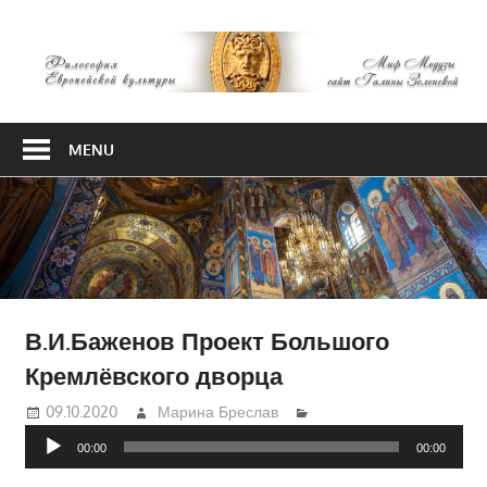
Skip
М
to
content
М
Философия
Европейской
MENU
культуры
В.И.Баженов Проект Большого
Кремлёвского дворца
09.10.2020
Марина Бреслав
Аудиоплеер
00:00
00:00