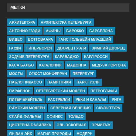
МЕТКИ
АРХИТЕКТУРА
АРХИТЕКТУРА ПЕТЕРБУРГА
АНТОНИО ГАУДИ
АФИНЫ
БАРОККО
БАРСЕЛОНА
ВИДЕО
ВОТТОВААРА
ГАНС ГОЛЬБЕЙН МЛАДШИЙ
ГАУДИ
ГИПЕРБОРЕЯ
ДВОРЕЦ ГУЭЛЯ
ЗИМНИЙ ДВОРЕЦ
ЗОДЧИЕ ПЕТЕРБУРГА
КАРАВАДЖО
КАРЛ РОССИ
КАСА БАЛЬО
КАТАЛОНИЯ
МАДОННА
МЕДУЗА ГОРГОНА
МОСТЫ
ОГЮСТ МОНФЕРРАН
ПЕТЕРБУРГ
ПАБЛО ПИКАССО
ПАМЯТНИКИ
ПАРК ГУЭЛЯ
ПАРФЕНОН
ПЕТЕРБУРГСКИЙ МОДЕРН
ПЕТРОГЛИФЫ
ПИТЕР БРЕЙГЕЛЬ
РАСТРЕЛЛИ
РЕКИ И КАНАЛЫ
РИГА
РИЖСКИЙ МОДЕРН
СЕВЕРНАЯ ВЕНЕЦИЯ
СКУЛЬПТУРА
СЛАЙД-ФИЛЬМЫ
СФИНКС
ТОЛЕДО
ЦИСТЕРНА БАЗИЛИКА
ЭЛЬ ЭСКОРИАЛ
ЭРМИТАЖ
ЯН ВАН ЭЙК
МАГИЯ ПРИРОДЫ
МОДЕРН