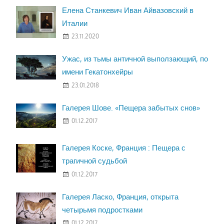
Елена Станкевич Иван Айвазовский в
Италии
23.11.2020
Ужас, из тьмы античной выползающий, по
имени Гекатонхейры
23.01.2018
Галерея Шове. «Пещера забытых снов»
01.12.2017
Галерея Коске, Франция : Пещера с
трагичной судьбой
01.12.2017
Галерея Ласко, Франция, открыта
четырьмя подростками
01.12.2017