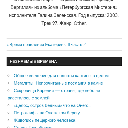
Вергилия» из альбома «Петербургская Мистерия»
исполнителя Галина Зеленская. Год выпуска: 2003.
Трек 97. Жанр: Other.
Previous
Время правления Екатерины II часть 2
Навигация
Post:
по
НЕЗНАЕМЫЕ ВРЕМЕНА
записям
Общее введение для полноты картины в целом
Мегалиты: Непрочитанные послания в камне
Сокровища Карелии — страны, где небо не
рассталось с землей
«Делос, остров бедный» что на Онего…
Петроглифы на Онежском берегу
Живопись пещерного человека
Следы Гипербореи