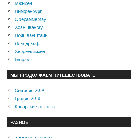
Мюнхен
Нимфенбург
Обераммергау
Хоэншвангау
Нойшванштайн
Линдерхоф
Херренкимзее
Байройт
МЫ ПРОДОЛЖАЕМ ПУТЕШЕСТВОВАТЬ
Сицилия 2019
Греция 2018
Канарские острова
РАЗНОЕ
Заметки на полях