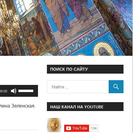
ПОИСК ПО САЙТУ
Используйте
00:00
клавиши
лина Зеленская.
вверх/
НАШ КАНАЛ НА YOUTUBE
вниз,
чтобы
увеличить