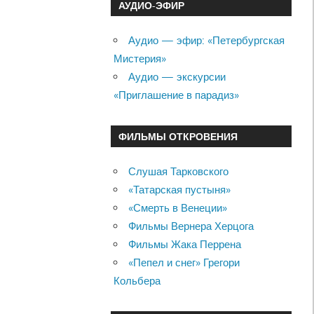
АУДИО-ЭФИР
Аудио — эфир: «Петербургская
Мистерия»
Аудио — экскурсии
«Приглашение в парадиз»
ФИЛЬМЫ ОТКРОВЕНИЯ
Слушая Тарковского
«Татарская пустыня»
«Смерть в Венеции»
Фильмы Вернера Херцога
Фильмы Жака Перрена
«Пепел и снег» Грегори
Кольбера