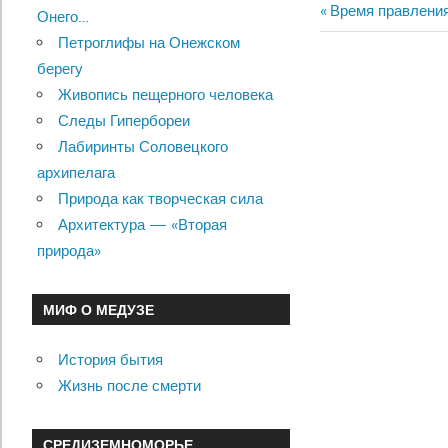
Previous
Время правлени
Онего…
Навигац
Post:
Петроглифы на Онежском
по
берегу
Живопись пещерного человека
записям
Следы Гипербореи
Лабиринты Соловецкого
архипелага
Природа как творческая сила
Архитектура — «Вторая
природа»
МИФ О МЕДУЗЕ
История бытия
Жизнь после смерти
СРЕДИЗЕМНОМОРЬЕ