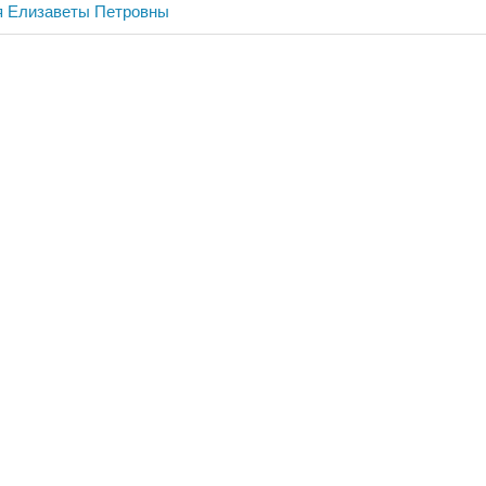
я Елизаветы Петровны
ия