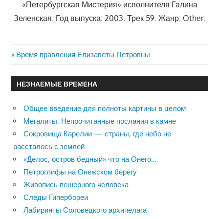
«Петербургская Мистерия» исполнителя Галина
Зеленская. Год выпуска: 2003. Трек 59. Жанр: Other.
Previous
Время правления Елизаветы Петровны
Навигация
Post:
по
НЕЗНАЕМЫЕ ВРЕМЕНА
записям
Общее введение для полноты картины в целом
Мегалиты: Непрочитанные послания в камне
Сокровища Карелии — страны, где небо не
рассталось с землей
«Делос, остров бедный» что на Онего…
Петроглифы на Онежском берегу
Живопись пещерного человека
Следы Гипербореи
Лабиринты Соловецкого архипелага