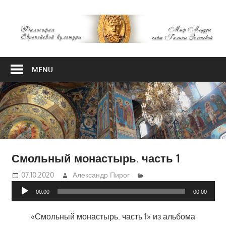
Skip
М
to
content
М
Философия
Европейской
MENU
культуры
Смольный монастырь. часть 1
07.10.2020
Александр Пирог
Аудиоплеер
00:00
00:00
«Смольный монастырь. часть 1» из альбома