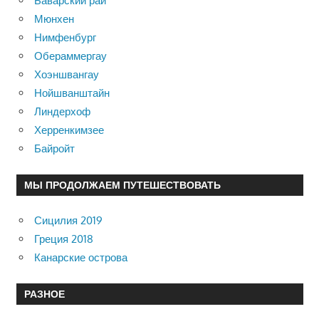
Баварский рай
Мюнхен
Нимфенбург
Обераммергау
Хоэншвангау
Нойшванштайн
Линдерхоф
Херренкимзее
Байройт
МЫ ПРОДОЛЖАЕМ ПУТЕШЕСТВОВАТЬ
Сицилия 2019
Греция 2018
Канарские острова
РАЗНОЕ