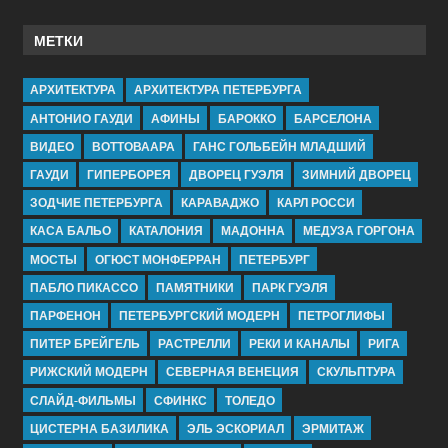
МЕТКИ
АРХИТЕКТУРА
АРХИТЕКТУРА ПЕТЕРБУРГА
АНТОНИО ГАУДИ
АФИНЫ
БАРОККО
БАРСЕЛОНА
ВИДЕО
ВОТТОВААРА
ГАНС ГОЛЬБЕЙН МЛАДШИЙ
ГАУДИ
ГИПЕРБОРЕЯ
ДВОРЕЦ ГУЭЛЯ
ЗИМНИЙ ДВОРЕЦ
ЗОДЧИЕ ПЕТЕРБУРГА
КАРАВАДЖО
КАРЛ РОССИ
КАСА БАЛЬО
КАТАЛОНИЯ
МАДОННА
МЕДУЗА ГОРГОНА
МОСТЫ
ОГЮСТ МОНФЕРРАН
ПЕТЕРБУРГ
ПАБЛО ПИКАССО
ПАМЯТНИКИ
ПАРК ГУЭЛЯ
ПАРФЕНОН
ПЕТЕРБУРГСКИЙ МОДЕРН
ПЕТРОГЛИФЫ
ПИТЕР БРЕЙГЕЛЬ
РАСТРЕЛЛИ
РЕКИ И КАНАЛЫ
РИГА
РИЖСКИЙ МОДЕРН
СЕВЕРНАЯ ВЕНЕЦИЯ
СКУЛЬПТУРА
СЛАЙД-ФИЛЬМЫ
СФИНКС
ТОЛЕДО
ЦИСТЕРНА БАЗИЛИКА
ЭЛЬ ЭСКОРИАЛ
ЭРМИТАЖ