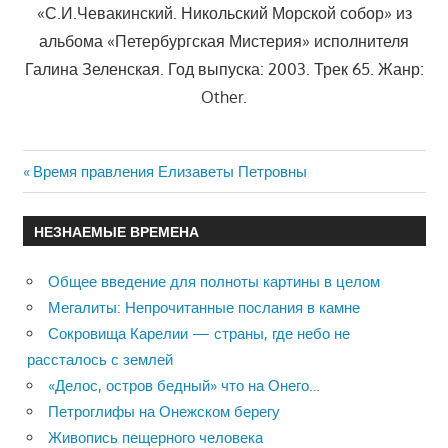
«С.И.Чевакинский. Никольский Морской собор» из
альбома «Петербургская Мистерия» исполнителя
Галина Зеленская. Год выпуска: 2003. Трек 65. Жанр:
Other.
Previous
Время правления Елизаветы Петровны
Навигация
Post:
по
НЕЗНАЕМЫЕ ВРЕМЕНА
записям
Общее введение для полноты картины в целом
Мегалиты: Непрочитанные послания в камне
Сокровища Карелии — страны, где небо не
рассталось с землей
«Делос, остров бедный» что на Онего…
Петроглифы на Онежском берегу
Живопись пещерного человека