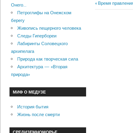
Previous
Время правлени
Онего…
Навигац
Post:
Петроглифы на Онежском
по
берегу
Живопись пещерного человека
записям
Следы Гипербореи
Лабиринты Соловецкого
архипелага
Природа как творческая сила
Архитектура — «Вторая
природа»
МИФ О МЕДУЗЕ
История бытия
Жизнь после смерти
СРЕДИЗЕМНОМОРЬЕ