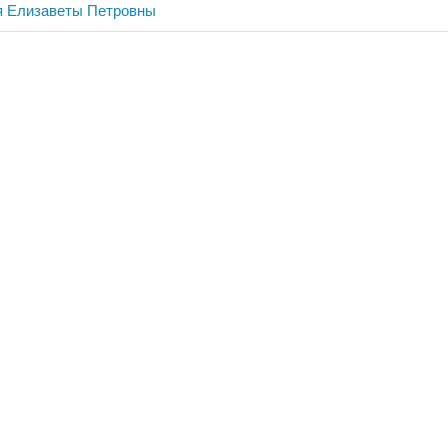
я Елизаветы Петровны
ия