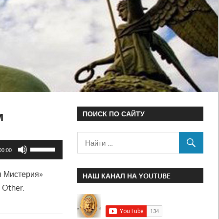
м
ПОИСК ПО САЙТУ
Используйте
00:00
клавиши
я Мистерия»
вверх/
НАШ КАНАЛ НА YOUTUBE
 Other.
вниз,
чтобы
увеличить