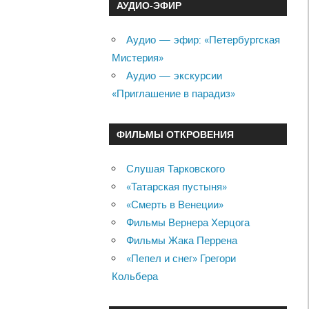
АУДИО-ЭФИР
Аудио — эфир: «Петербургская
Мистерия»
Аудио — экскурсии
«Приглашение в парадиз»
ФИЛЬМЫ ОТКРОВЕНИЯ
Слушая Тарковского
«Татарская пустыня»
«Смерть в Венеции»
Фильмы Вернера Херцога
Фильмы Жака Перрена
«Пепел и снег» Грегори
Кольбера