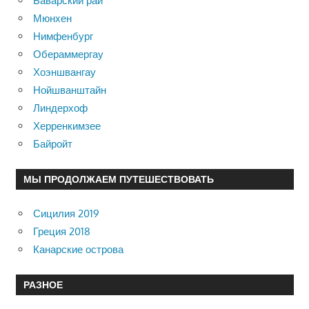
Баварский рай
Мюнхен
Нимфенбург
Обераммергау
Хоэншвангау
Нойшванштайн
Линдерхоф
Херренкимзее
Байройт
МЫ ПРОДОЛЖАЕМ ПУТЕШЕСТВОВАТЬ
Сицилия 2019
Греция 2018
Канарские острова
РАЗНОЕ