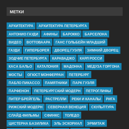
МЕТКИ
АРХИТЕКТУРА
АРХИТЕКТУРА ПЕТЕРБУРГА
АНТОНИО ГАУДИ
АФИНЫ
БАРОККО
БАРСЕЛОНА
ВИДЕО
ВОТТОВААРА
ГАНС ГОЛЬБЕЙН МЛАДШИЙ
ГАУДИ
ГИПЕРБОРЕЯ
ДВОРЕЦ ГУЭЛЯ
ЗИМНИЙ ДВОРЕЦ
ЗОДЧИЕ ПЕТЕРБУРГА
КАРАВАДЖО
КАРЛ РОССИ
КАСА БАЛЬО
КАТАЛОНИЯ
МАДОННА
МЕДУЗА ГОРГОНА
МОСТЫ
ОГЮСТ МОНФЕРРАН
ПЕТЕРБУРГ
ПАБЛО ПИКАССО
ПАМЯТНИКИ
ПАРК ГУЭЛЯ
ПАРФЕНОН
ПЕТЕРБУРГСКИЙ МОДЕРН
ПЕТРОГЛИФЫ
ПИТЕР БРЕЙГЕЛЬ
РАСТРЕЛЛИ
РЕКИ И КАНАЛЫ
РИГА
РИЖСКИЙ МОДЕРН
СЕВЕРНАЯ ВЕНЕЦИЯ
СКУЛЬПТУРА
СЛАЙД-ФИЛЬМЫ
СФИНКС
ТОЛЕДО
ЦИСТЕРНА БАЗИЛИКА
ЭЛЬ ЭСКОРИАЛ
ЭРМИТАЖ