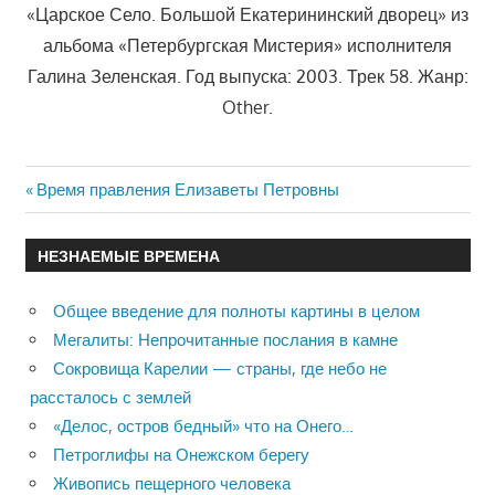
«Царское Село. Большой Екатерининский дворец» из
альбома «Петербургская Мистерия» исполнителя
Галина Зеленская. Год выпуска: 2003. Трек 58. Жанр:
Other.
Previous
Время правления Елизаветы Петровны
Навигация
Post:
по
НЕЗНАЕМЫЕ ВРЕМЕНА
записям
Общее введение для полноты картины в целом
Мегалиты: Непрочитанные послания в камне
Сокровища Карелии — страны, где небо не
рассталось с землей
«Делос, остров бедный» что на Онего…
Петроглифы на Онежском берегу
Живопись пещерного человека