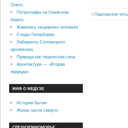
Онего…
Петроглифы на Онежском
Previous
Павловское чет
Навигац
берегу
Post:
Живопись пещерного человека
по
Следы Гипербореи
записям
Лабиринты Соловецкого
архипелага
Природа как творческая сила
Архитектура — «Вторая
природа»
МИФ О МЕДУЗЕ
История бытия
Жизнь после смерти
СРЕДИЗЕМНОМОРЬЕ