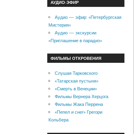
АУДИО-ЭФИР
Аудио — эфир: «Петербургская
Мистерия»
Аудио — экскурсии
«Приглашение в парадиз»
ФИЛЬМЫ ОТКРОВЕНИЯ
Слушая Тарковского
«Татарская пустыня»
«Смерть в Венеции»
Фильмы Вернера Херцога
Фильмы Жака Перрена
«Пепел и снег» Грегори
Кольбера