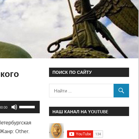
кого
ПОИСК ПО САЙТУ
Используйте
00:00
НАШ КАНАЛ НА YOUTUBE
клавиши
Петербургская
вверх/
 Жанр: Other.
вниз,