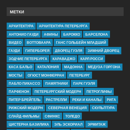
МЕТКИ
АРХИТЕКТУРА
АРХИТЕКТУРА ПЕТЕРБУРГА
АНТОНИО ГАУДИ
АФИНЫ
БАРОККО
БАРСЕЛОНА
ВИДЕО
ВОТТОВААРА
ГАНС ГОЛЬБЕЙН МЛАДШИЙ
ГАУДИ
ГИПЕРБОРЕЯ
ДВОРЕЦ ГУЭЛЯ
ЗИМНИЙ ДВОРЕЦ
ЗОДЧИЕ ПЕТЕРБУРГА
КАРАВАДЖО
КАРЛ РОССИ
КАСА БАЛЬО
КАТАЛОНИЯ
МАДОННА
МЕДУЗА ГОРГОНА
МОСТЫ
ОГЮСТ МОНФЕРРАН
ПЕТЕРБУРГ
ПАБЛО ПИКАССО
ПАМЯТНИКИ
ПАРК ГУЭЛЯ
ПАРФЕНОН
ПЕТЕРБУРГСКИЙ МОДЕРН
ПЕТРОГЛИФЫ
ПИТЕР БРЕЙГЕЛЬ
РАСТРЕЛЛИ
РЕКИ И КАНАЛЫ
РИГА
РИЖСКИЙ МОДЕРН
СЕВЕРНАЯ ВЕНЕЦИЯ
СКУЛЬПТУРА
СЛАЙД-ФИЛЬМЫ
СФИНКС
ТОЛЕДО
ЦИСТЕРНА БАЗИЛИКА
ЭЛЬ ЭСКОРИАЛ
ЭРМИТАЖ