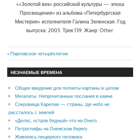
«»Золотой век» российской культуры — эпоха
Просвещения» из альбома «Петербургская
Мистерия» исполнителя Галина Зеленская. Год
выпуска: 2003. Трек 139. Жанр: Other.
Previous
Павловское четырёхлетие
Навигация
Post:
по
НЕЗНАЕМЫЕ ВРЕМЕНА
записям
Общее введение для полноты картины в целом
Мегалиты: Непрочитанные послания в камне
Сокровища Карелии — страны, где небо не
рассталось с землей
«Делос, остров бедный» что на Онего…
Петроглифы на Онежском берегу
Живопись пещерного человека