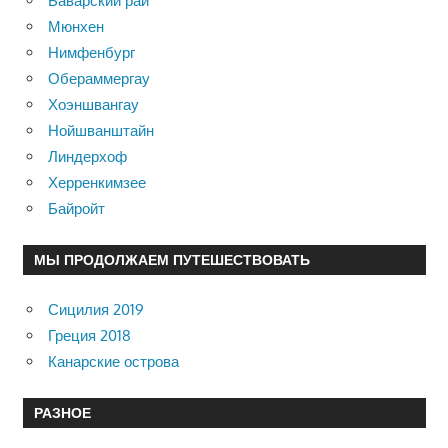
Баварский рай
Мюнхен
Нимфенбург
Обераммергау
Хоэншвангау
Нойшванштайн
Линдерхоф
Херренкимзее
Байройт
МЫ ПРОДОЛЖАЕМ ПУТЕШЕСТВОВАТЬ
Сицилия 2019
Греция 2018
Канарские острова
РАЗНОЕ