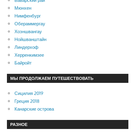
Баварский рай
Мюнхен
Нимфенбург
Обераммергау
Хоэншвангау
Нойшванштайн
Линдерхоф
Херренкимзее
Байройт
МЫ ПРОДОЛЖАЕМ ПУТЕШЕСТВОВАТЬ
Сицилия 2019
Греция 2018
Канарские острова
РАЗНОЕ