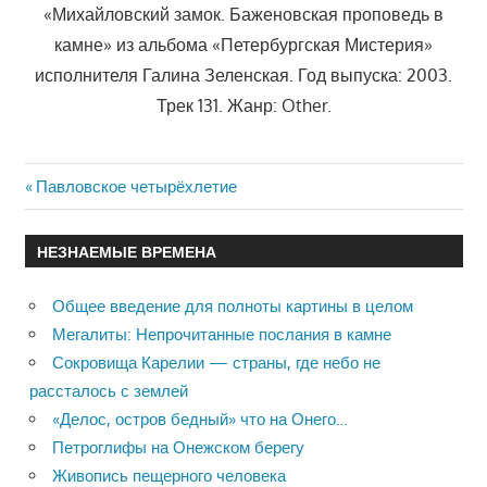
«Михайловский замок. Баженовская проповедь в
камне» из альбома «Петербургская Мистерия»
исполнителя Галина Зеленская. Год выпуска: 2003.
Трек 131. Жанр: Other.
Previous
Павловское четырёхлетие
Навигация
Post:
по
НЕЗНАЕМЫЕ ВРЕМЕНА
записям
Общее введение для полноты картины в целом
Мегалиты: Непрочитанные послания в камне
Сокровища Карелии — страны, где небо не
рассталось с землей
«Делос, остров бедный» что на Онего…
Петроглифы на Онежском берегу
Живопись пещерного человека