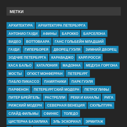
МЕТКИ
АРХИТЕКТУРА
АРХИТЕКТУРА ПЕТЕРБУРГА
АНТОНИО ГАУДИ
АФИНЫ
БАРОККО
БАРСЕЛОНА
ВИДЕО
ВОТТОВААРА
ГАНС ГОЛЬБЕЙН МЛАДШИЙ
ГАУДИ
ГИПЕРБОРЕЯ
ДВОРЕЦ ГУЭЛЯ
ЗИМНИЙ ДВОРЕЦ
ЗОДЧИЕ ПЕТЕРБУРГА
КАРАВАДЖО
КАРЛ РОССИ
КАСА БАЛЬО
КАТАЛОНИЯ
МАДОННА
МЕДУЗА ГОРГОНА
МОСТЫ
ОГЮСТ МОНФЕРРАН
ПЕТЕРБУРГ
ПАБЛО ПИКАССО
ПАМЯТНИКИ
ПАРК ГУЭЛЯ
ПАРФЕНОН
ПЕТЕРБУРГСКИЙ МОДЕРН
ПЕТРОГЛИФЫ
ПИТЕР БРЕЙГЕЛЬ
РАСТРЕЛЛИ
РЕКИ И КАНАЛЫ
РИГА
РИЖСКИЙ МОДЕРН
СЕВЕРНАЯ ВЕНЕЦИЯ
СКУЛЬПТУРА
СЛАЙД-ФИЛЬМЫ
СФИНКС
ТОЛЕДО
ЦИСТЕРНА БАЗИЛИКА
ЭЛЬ ЭСКОРИАЛ
ЭРМИТАЖ