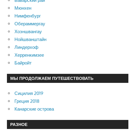
Баварский рай
Мюнхен
Нимфенбург
Обераммергау
Хоэншвангау
Нойшванштайн
Линдерхоф
Херренкимзее
Байройт
МЫ ПРОДОЛЖАЕМ ПУТЕШЕСТВОВАТЬ
Сицилия 2019
Греция 2018
Канарские острова
РАЗНОЕ