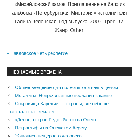
«Михайловский замок. Приглашение на бал» из
альбома «Петербургская Мистерия» исполнителя
Галина Зеленская. Год выпуска: 2003. Трек 132.
Жанр: Other.
Previous
Павловское четырёхлетие
Навигация
Post:
по
НЕЗНАЕМЫЕ ВРЕМЕНА
записям
Общее введение для полноты картины в целом
Мегалиты: Непрочитанные послания в камне
Сокровища Карелии — страны, где небо не
рассталось с землей
«Делос, остров бедный» что на Онего…
Петроглифы на Онежском берегу
Живопись пещерного человека