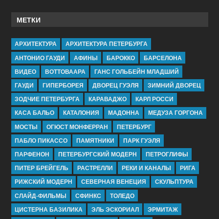
МЕТКИ
АРХИТЕКТУРА
АРХИТЕКТУРА ПЕТЕРБУРГА
АНТОНИО ГАУДИ
АФИНЫ
БАРОККО
БАРСЕЛОНА
ВИДЕО
ВОТТОВААРА
ГАНС ГОЛЬБЕЙН МЛАДШИЙ
ГАУДИ
ГИПЕРБОРЕЯ
ДВОРЕЦ ГУЭЛЯ
ЗИМНИЙ ДВОРЕЦ
ЗОДЧИЕ ПЕТЕРБУРГА
КАРАВАДЖО
КАРЛ РОССИ
КАСА БАЛЬО
КАТАЛОНИЯ
МАДОННА
МЕДУЗА ГОРГОНА
МОСТЫ
ОГЮСТ МОНФЕРРАН
ПЕТЕРБУРГ
ПАБЛО ПИКАССО
ПАМЯТНИКИ
ПАРК ГУЭЛЯ
ПАРФЕНОН
ПЕТЕРБУРГСКИЙ МОДЕРН
ПЕТРОГЛИФЫ
ПИТЕР БРЕЙГЕЛЬ
РАСТРЕЛЛИ
РЕКИ И КАНАЛЫ
РИГА
РИЖСКИЙ МОДЕРН
СЕВЕРНАЯ ВЕНЕЦИЯ
СКУЛЬПТУРА
СЛАЙД-ФИЛЬМЫ
СФИНКС
ТОЛЕДО
ЦИСТЕРНА БАЗИЛИКА
ЭЛЬ ЭСКОРИАЛ
ЭРМИТАЖ