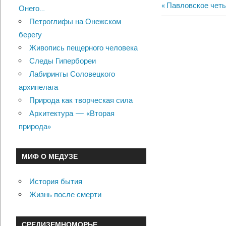
Previous
Павловское чет
Онего…
Навигац
Post:
Петроглифы на Онежском
по
берегу
Живопись пещерного человека
записям
Следы Гипербореи
Лабиринты Соловецкого
архипелага
Природа как творческая сила
Архитектура — «Вторая
природа»
МИФ О МЕДУЗЕ
История бытия
Жизнь после смерти
СРЕДИЗЕМНОМОРЬЕ