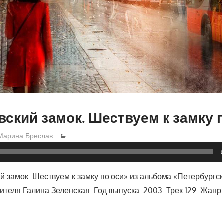
ский замок. Шествуем к замку 
Марина Бреслав
й замок. Шествуем к замку по оси» из альбома «Петербургс
ителя Галина Зеленская. Год выпуска: 2003. Трек 129. Жанр: