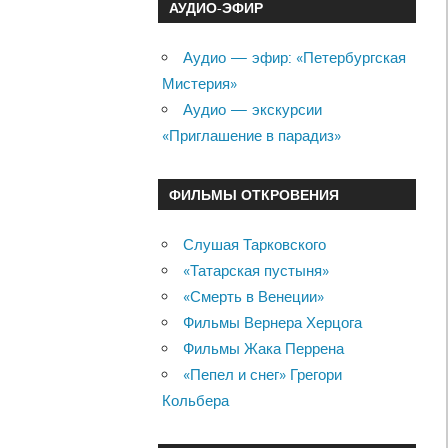
АУДИО-ЭФИР
Аудио — эфир: «Петербургская
Мистерия»
Аудио — экскурсии
«Приглашение в парадиз»
ФИЛЬМЫ ОТКРОВЕНИЯ
Слушая Тарковского
«Татарская пустыня»
«Смерть в Венеции»
Фильмы Вернера Херцога
Фильмы Жака Перрена
«Пепел и снег» Грегори
Кольбера