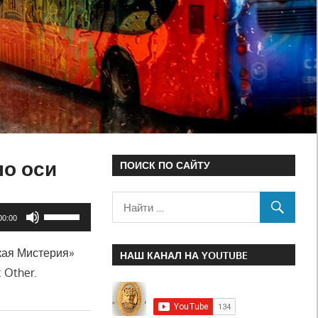
по оси
ПОИСК ПО САЙТУ
Используйте
00:00
клавиши
кая Мистерия»
вверх/
НАШ КАНАЛ НА YOUTUBE
 Other.
вниз,
чтобы
увеличить