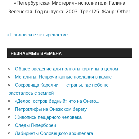
«Петербургская Мистерия» исполнителя Галина
Зеленская. Год выпуска: 2003. Трек 125. Жанр: Other.
Previous
Павловское четырёхлетие
Навигация
Post:
по
НЕЗНАЕМЫЕ ВРЕМЕНА
записям
Общее введение для полноты картины в целом
Мегалиты: Непрочитанные послания в камне
Сокровища Карелии — страны, где небо не
рассталось с землей
«Делос, остров бедный» что на Онего…
Петроглифы на Онежском берегу
Живопись пещерного человека
Следы Гипербореи
Лабиринты Соловецкого архипелага