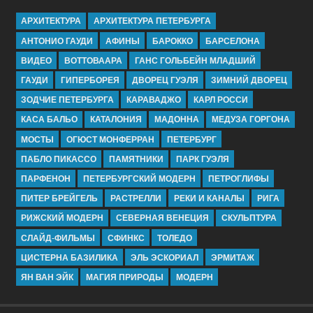
АРХИТЕКТУРА
АРХИТЕКТУРА ПЕТЕРБУРГА
АНТОНИО ГАУДИ
АФИНЫ
БАРОККО
БАРСЕЛОНА
ВИДЕО
ВОТТОВААРА
ГАНС ГОЛЬБЕЙН МЛАДШИЙ
ГАУДИ
ГИПЕРБОРЕЯ
ДВОРЕЦ ГУЭЛЯ
ЗИМНИЙ ДВОРЕЦ
ЗОДЧИЕ ПЕТЕРБУРГА
КАРАВАДЖО
КАРЛ РОССИ
КАСА БАЛЬО
КАТАЛОНИЯ
МАДОННА
МЕДУЗА ГОРГОНА
МОСТЫ
ОГЮСТ МОНФЕРРАН
ПЕТЕРБУРГ
ПАБЛО ПИКАССО
ПАМЯТНИКИ
ПАРК ГУЭЛЯ
ПАРФЕНОН
ПЕТЕРБУРГСКИЙ МОДЕРН
ПЕТРОГЛИФЫ
ПИТЕР БРЕЙГЕЛЬ
РАСТРЕЛЛИ
РЕКИ И КАНАЛЫ
РИГА
РИЖСКИЙ МОДЕРН
СЕВЕРНАЯ ВЕНЕЦИЯ
СКУЛЬПТУРА
СЛАЙД-ФИЛЬМЫ
СФИНКС
ТОЛЕДО
ЦИСТЕРНА БАЗИЛИКА
ЭЛЬ ЭСКОРИАЛ
ЭРМИТАЖ
ЯН ВАН ЭЙК
МАГИЯ ПРИРОДЫ
МОДЕРН