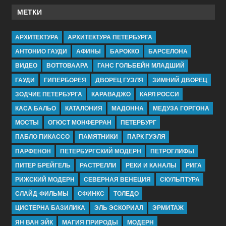
МЕТКИ
АРХИТЕКТУРА
АРХИТЕКТУРА ПЕТЕРБУРГА
АНТОНИО ГАУДИ
АФИНЫ
БАРОККО
БАРСЕЛОНА
ВИДЕО
ВОТТОВААРА
ГАНС ГОЛЬБЕЙН МЛАДШИЙ
ГАУДИ
ГИПЕРБОРЕЯ
ДВОРЕЦ ГУЭЛЯ
ЗИМНИЙ ДВОРЕЦ
ЗОДЧИЕ ПЕТЕРБУРГА
КАРАВАДЖО
КАРЛ РОССИ
КАСА БАЛЬО
КАТАЛОНИЯ
МАДОННА
МЕДУЗА ГОРГОНА
МОСТЫ
ОГЮСТ МОНФЕРРАН
ПЕТЕРБУРГ
ПАБЛО ПИКАССО
ПАМЯТНИКИ
ПАРК ГУЭЛЯ
ПАРФЕНОН
ПЕТЕРБУРГСКИЙ МОДЕРН
ПЕТРОГЛИФЫ
ПИТЕР БРЕЙГЕЛЬ
РАСТРЕЛЛИ
РЕКИ И КАНАЛЫ
РИГА
РИЖСКИЙ МОДЕРН
СЕВЕРНАЯ ВЕНЕЦИЯ
СКУЛЬПТУРА
СЛАЙД-ФИЛЬМЫ
СФИНКС
ТОЛЕДО
ЦИСТЕРНА БАЗИЛИКА
ЭЛЬ ЭСКОРИАЛ
ЭРМИТАЖ
ЯН ВАН ЭЙК
МАГИЯ ПРИРОДЫ
МОДЕРН