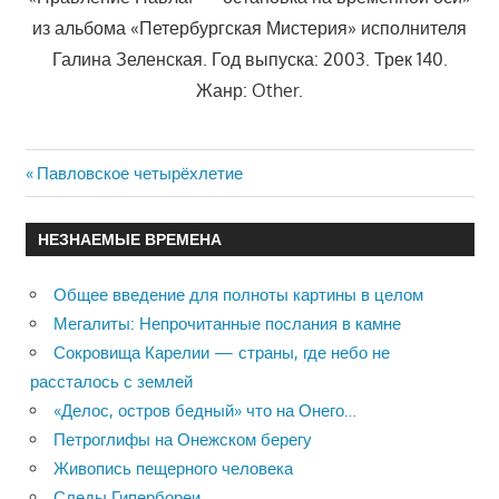
из альбома «Петербургская Мистерия» исполнителя
Галина Зеленская. Год выпуска: 2003. Трек 140.
Жанр: Other.
Previous
Павловское четырёхлетие
Навигация
Post:
по
НЕЗНАЕМЫЕ ВРЕМЕНА
записям
Общее введение для полноты картины в целом
Мегалиты: Непрочитанные послания в камне
Сокровища Карелии — страны, где небо не
рассталось с землей
«Делос, остров бедный» что на Онего…
Петроглифы на Онежском берегу
Живопись пещерного человека
Следы Гипербореи