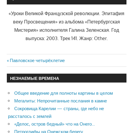
«Уроки Великой Французской революции. Эпитафия
веку Просвещения» из альбома «Петербургская
Мистерия» исполнителя Галина Зеленская. Год
выпуска: 2003. Трек 141. Жанр: Other.
Previous
Павловское четырёхлетие
Навигация
Post:
по
НЕЗНАЕМЫЕ ВРЕМЕНА
записям
Общее введение для полноты картины в целом
Мегалиты: Непрочитанные послания в камне
Сокровища Карелии — страны, где небо не
рассталось с землей
«Делос, остров бедный» что на Онего…
Петроглифы на Онежском берегу