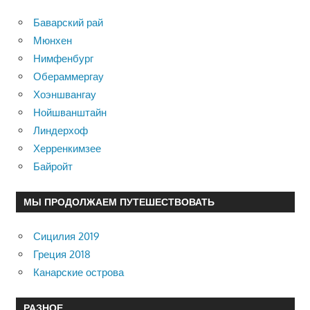
Баварский рай
Мюнхен
Нимфенбург
Обераммергау
Хоэншвангау
Нойшванштайн
Линдерхоф
Херренкимзее
Байройт
МЫ ПРОДОЛЖАЕМ ПУТЕШЕСТВОВАТЬ
Сицилия 2019
Греция 2018
Канарские острова
РАЗНОЕ