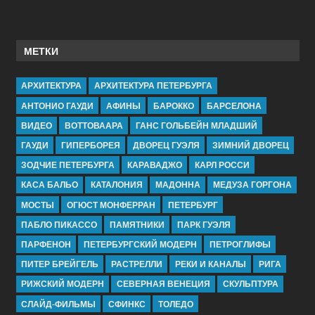
МЕТКИ
АРХИТЕКТУРА
АРХИТЕКТУРА ПЕТЕРБУРГА
АНТОНИО ГАУДИ
АФИНЫ
БАРОККО
БАРСЕЛОНА
ВИДЕО
ВОТТОВААРА
ГАНС ГОЛЬБЕЙН МЛАДШИЙ
ГАУДИ
ГИПЕРБОРЕЯ
ДВОРЕЦ ГУЭЛЯ
ЗИМНИЙ ДВОРЕЦ
ЗОДЧИЕ ПЕТЕРБУРГА
КАРАВАДЖО
КАРЛ РОССИ
КАСА БАЛЬО
КАТАЛОНИЯ
МАДОННА
МЕДУЗА ГОРГОНА
МОСТЫ
ОГЮСТ МОНФЕРРАН
ПЕТЕРБУРГ
ПАБЛО ПИКАССО
ПАМЯТНИКИ
ПАРК ГУЭЛЯ
ПАРФЕНОН
ПЕТЕРБУРГСКИЙ МОДЕРН
ПЕТРОГЛИФЫ
ПИТЕР БРЕЙГЕЛЬ
РАСТРЕЛЛИ
РЕКИ И КАНАЛЫ
РИГА
РИЖСКИЙ МОДЕРН
СЕВЕРНАЯ ВЕНЕЦИЯ
СКУЛЬПТУРА
СЛАЙД-ФИЛЬМЫ
СФИНКС
ТОЛЕДО